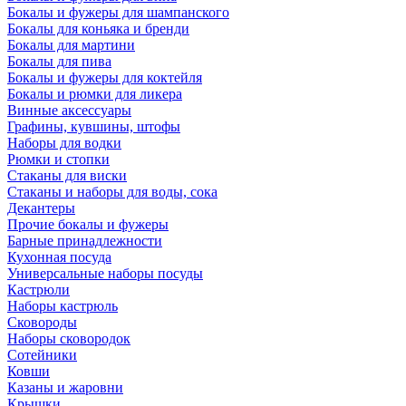
Бокалы и фужеры для шампанского
Бокалы для коньяка и бренди
Бокалы для мартини
Бокалы для пива
Бокалы и фужеры для коктейля
Бокалы и рюмки для ликера
Винные аксессуары
Графины, кувшины, штофы
Наборы для водки
Рюмки и стопки
Стаканы для виски
Стаканы и наборы для воды, сока
Декантеры
Прочие бокалы и фужеры
Барные принадлежности
Кухонная посуда
Универсальные наборы посуды
Кастрюли
Наборы кастрюль
Сковороды
Наборы сковородок
Сотейники
Ковши
Казаны и жаровни
Крышки