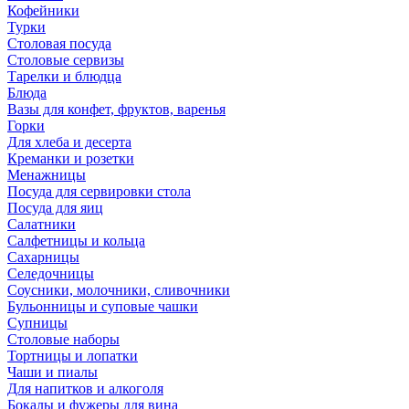
Кофейники
Турки
Столовая посуда
Столовые сервизы
Тарелки и блюдца
Блюда
Вазы для конфет, фруктов, варенья
Горки
Для хлеба и десерта
Креманки и розетки
Менажницы
Посуда для сервировки стола
Посуда для яиц
Салатники
Салфетницы и кольца
Сахарницы
Селедочницы
Соусники, молочники, сливочники
Бульонницы и суповые чашки
Супницы
Столовые наборы
Тортницы и лопатки
Чаши и пиалы
Для напитков и алкоголя
Бокалы и фужеры для вина