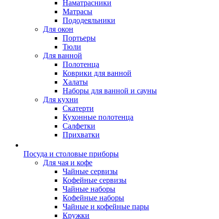
Наматрасники
Матрасы
Пододеяльники
Для окон
Портьеры
Тюли
Для ванной
Полотенца
Коврики для ванной
Халаты
Наборы для ванной и сауны
Для кухни
Скатерти
Кухонные полотенца
Салфетки
Прихватки
Посуда и столовые приборы
Для чая и кофе
Чайные сервизы
Кофейные сервизы
Чайные наборы
Кофейные наборы
Чайные и кофейные пары
Кружки