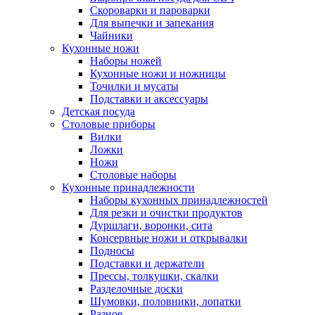
Скороварки и пароварки
Для выпечки и запекания
Чайники
Кухонные ножи
Наборы ножей
Кухонные ножи и ножницы
Точилки и мусаты
Подставки и аксессуары
Детская посуда
Столовые приборы
Вилки
Ложки
Ножи
Столовые наборы
Кухонные принадлежности
Наборы кухонных принадлежностей
Для резки и очистки продуктов
Дуршлаги, воронки, сита
Консервные ножи и открывалки
Подносы
Подставки и держатели
Прессы, толкушки, скалки
Разделочные доски
Шумовки, половники, лопатки
Разное