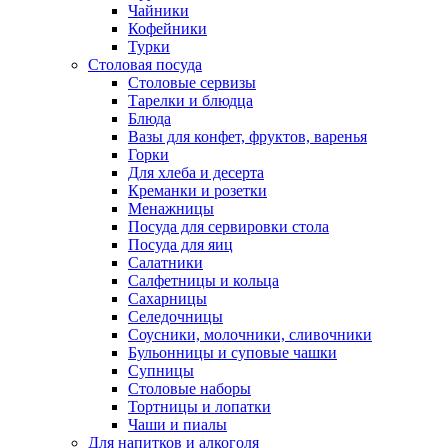
Чайники
Кофейники
Турки
Столовая посуда
Столовые сервизы
Тарелки и блюдца
Блюда
Вазы для конфет, фруктов, варенья
Горки
Для хлеба и десерта
Креманки и розетки
Менажницы
Посуда для сервировки стола
Посуда для яиц
Салатники
Салфетницы и кольца
Сахарницы
Селедочницы
Соусники, молочники, сливочники
Бульонницы и суповые чашки
Супницы
Столовые наборы
Тортницы и лопатки
Чаши и пиалы
Для напитков и алкоголя