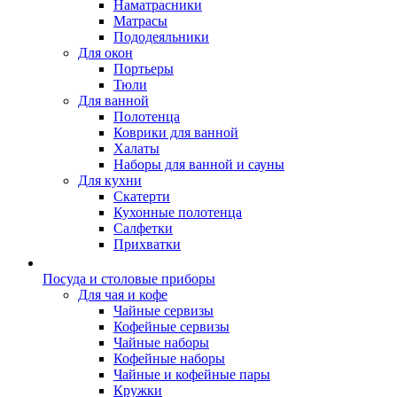
Наматрасники
Матрасы
Пододеяльники
Для окон
Портьеры
Тюли
Для ванной
Полотенца
Коврики для ванной
Халаты
Наборы для ванной и сауны
Для кухни
Скатерти
Кухонные полотенца
Салфетки
Прихватки
Посуда и столовые приборы
Для чая и кофе
Чайные сервизы
Кофейные сервизы
Чайные наборы
Кофейные наборы
Чайные и кофейные пары
Кружки