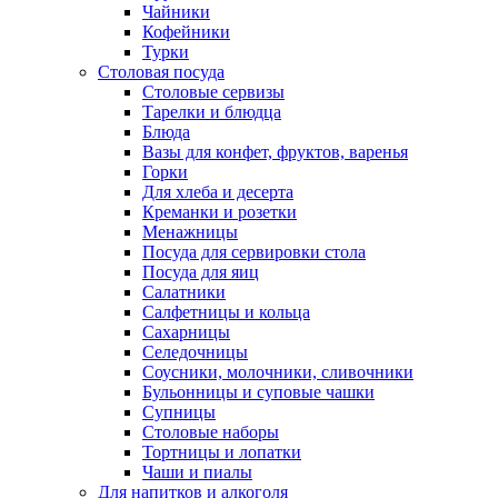
Чайники
Кофейники
Турки
Столовая посуда
Столовые сервизы
Тарелки и блюдца
Блюда
Вазы для конфет, фруктов, варенья
Горки
Для хлеба и десерта
Креманки и розетки
Менажницы
Посуда для сервировки стола
Посуда для яиц
Салатники
Салфетницы и кольца
Сахарницы
Селедочницы
Соусники, молочники, сливочники
Бульонницы и суповые чашки
Супницы
Столовые наборы
Тортницы и лопатки
Чаши и пиалы
Для напитков и алкоголя