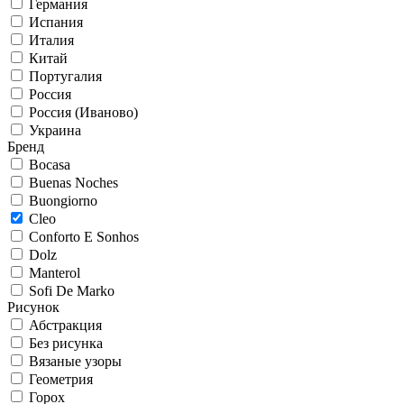
Германия
Испания
Италия
Китай
Португалия
Россия
Россия (Иваново)
Украина
Бренд
Bocasa
Buenas Noches
Buongiorno
Cleo
Conforto E Sonhos
Dolz
Manterol
Sofi De Marko
Рисунок
Абстракция
Без рисунка
Вязаные узоры
Геометрия
Горох