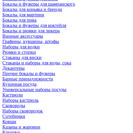
Бокалы и фужеры для шампанского
Бокалы для коньяка и бренди
Бокалы для мартини
Бокалы для пива
Бокалы и фужеры для коктейля
Бокалы и рюмки для ликера
Винные аксессуары
Графины, кувшины, штофы
Наборы для водки
Рюмки и стопки
Стаканы для виски
Стаканы и наборы для воды, сока
Декантеры
Прочие бокалы и фужеры
Барные принадлежности
Кухонная посуда
Универсальные наборы посуды
Кастрюли
Наборы кастрюль
Сковороды
Наборы сковородок
Сотейники
Ковши
Казаны и жаровни
Крышки