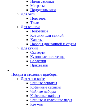
Наматрасники
Матрасы
Пододеяльники
Для окон
Портьеры
Тюли
Для ванной
Полотенца
Коврики для ванной
Халаты
Наборы для ванной и сауны
Для кухни
Скатерти
Кухонные полотенца
Салфетки
Прихватки
Посуда и столовые приборы
Для чая и кофе
Чайные сервизы
Кофейные сервизы
Чайные наборы
Кофейные наборы
Чайные и кофейные пары
Кружки