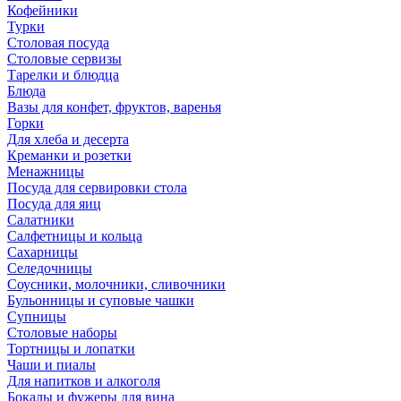
Кофейники
Турки
Столовая посуда
Столовые сервизы
Тарелки и блюдца
Блюда
Вазы для конфет, фруктов, варенья
Горки
Для хлеба и десерта
Креманки и розетки
Менажницы
Посуда для сервировки стола
Посуда для яиц
Салатники
Салфетницы и кольца
Сахарницы
Селедочницы
Соусники, молочники, сливочники
Бульонницы и суповые чашки
Супницы
Столовые наборы
Тортницы и лопатки
Чаши и пиалы
Для напитков и алкоголя
Бокалы и фужеры для вина