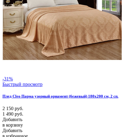
-31%
Быстрый просмотр
Плед Cleo Парма узорный орнамент (бежевый) 180х200 см, 2 сп.
2 150
руб.
1 490
руб.
Добавить
в корзину
Добавить
в избранное