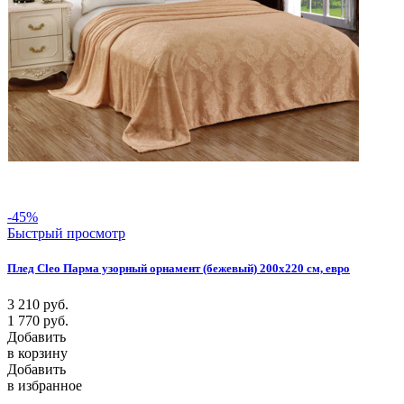
-45%
Быстрый просмотр
Плед Cleo Парма узорный орнамент (бежевый) 200х220 см, евро
3 210
руб.
1 770
руб.
Добавить
в корзину
Добавить
в избранное