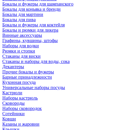
Бокалы и фужеры для шампанского
Бокалы для коньяка и бренди
Бокалы для мартини
Бокалы для пива
Бокалы и фужеры для коктейля
Бокалы и рюмки для ликера
Винные аксессуары
Графины, кувшины, штофы
Наборы для водки
Рюмки и стопки
Стаканы для виски
Стаканы и наборы для воды, сока
Декантеры
Прочие бокалы и фужеры
Барные принадлежности
Кухонная посуда
Универсальные наборы посуды
Кастрюли
Наборы кастрюль
Сковороды
Наборы сковородок
Сотейники
Ковши
Казаны и жаровни
Крышки