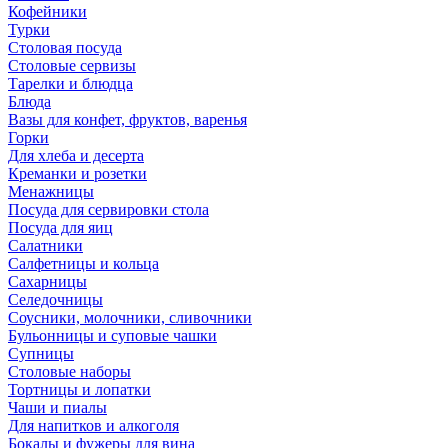
Кофейники
Турки
Столовая посуда
Столовые сервизы
Тарелки и блюдца
Блюда
Вазы для конфет, фруктов, варенья
Горки
Для хлеба и десерта
Креманки и розетки
Менажницы
Посуда для сервировки стола
Посуда для яиц
Салатники
Салфетницы и кольца
Сахарницы
Селедочницы
Соусники, молочники, сливочники
Бульонницы и суповые чашки
Супницы
Столовые наборы
Тортницы и лопатки
Чаши и пиалы
Для напитков и алкоголя
Бокалы и фужеры для вина