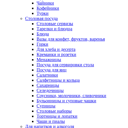
Чайники
Кофейники
Турки
Столовая посуда
Столовые сервизы
Тарелки и блюдца
Блюда
Вазы для конфет, фруктов, варенья
Горки
Для хлеба и десерта
Креманки и розетки
Менажницы
Посуда для сервировки стола
Посуда для яиц
Салатники
Салфетницы и кольца
Сахарницы
Селедочницы
Соусники, молочники, сливочники
Бульонницы и суповые чашки
Супницы
Столовые наборы
Тортницы и лопатки
Чаши и пиалы
Для напитков и алкоголя