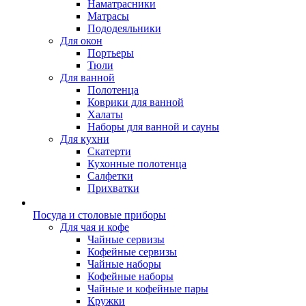
Наматрасники
Матрасы
Пододеяльники
Для окон
Портьеры
Тюли
Для ванной
Полотенца
Коврики для ванной
Халаты
Наборы для ванной и сауны
Для кухни
Скатерти
Кухонные полотенца
Салфетки
Прихватки
Посуда и столовые приборы
Для чая и кофе
Чайные сервизы
Кофейные сервизы
Чайные наборы
Кофейные наборы
Чайные и кофейные пары
Кружки