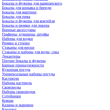
Бокалы и фужеры для шампанского
Бокалы для коньяка и бренди
Бокалы для мартини
Бокалы для пива
Бокалы и фужеры для коктейля
Бокалы и рюмки для ликера
Винные аксессуары
Графины, кувшины, штофы
Наборы для водки
Рюмки и стопки
Стаканы для виски
Стаканы и наборы для воды, сока
Декантеры
Прочие бокалы и фужеры
Барные принадлежности
Кухонная посуда
Универсальные наборы посуды
Кастрюли
Наборы кастрюль
Сковороды
Наборы сковородок
Сотейники
Ковши
Казаны и жаровни
Крышки