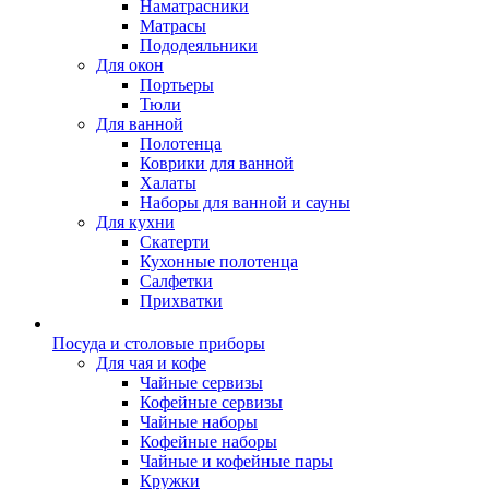
Наматрасники
Матрасы
Пододеяльники
Для окон
Портьеры
Тюли
Для ванной
Полотенца
Коврики для ванной
Халаты
Наборы для ванной и сауны
Для кухни
Скатерти
Кухонные полотенца
Салфетки
Прихватки
Посуда и столовые приборы
Для чая и кофе
Чайные сервизы
Кофейные сервизы
Чайные наборы
Кофейные наборы
Чайные и кофейные пары
Кружки