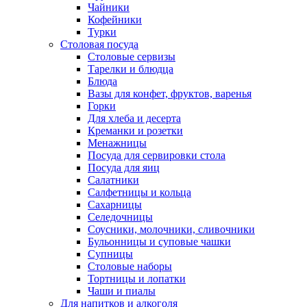
Чайники
Кофейники
Турки
Столовая посуда
Столовые сервизы
Тарелки и блюдца
Блюда
Вазы для конфет, фруктов, варенья
Горки
Для хлеба и десерта
Креманки и розетки
Менажницы
Посуда для сервировки стола
Посуда для яиц
Салатники
Салфетницы и кольца
Сахарницы
Селедочницы
Соусники, молочники, сливочники
Бульонницы и суповые чашки
Супницы
Столовые наборы
Тортницы и лопатки
Чаши и пиалы
Для напитков и алкоголя