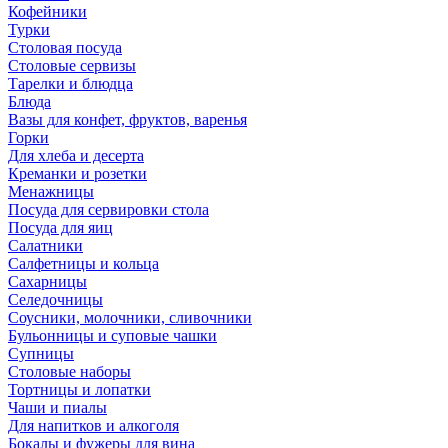
Кофейники
Турки
Столовая посуда
Столовые сервизы
Тарелки и блюдца
Блюда
Вазы для конфет, фруктов, варенья
Горки
Для хлеба и десерта
Креманки и розетки
Менажницы
Посуда для сервировки стола
Посуда для яиц
Салатники
Салфетницы и кольца
Сахарницы
Селедочницы
Соусники, молочники, сливочники
Бульонницы и суповые чашки
Супницы
Столовые наборы
Тортницы и лопатки
Чаши и пиалы
Для напитков и алкоголя
Бокалы и фужеры для вина