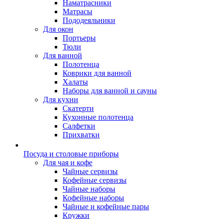
Наматрасники
Матрасы
Пододеяльники
Для окон
Портьеры
Тюли
Для ванной
Полотенца
Коврики для ванной
Халаты
Наборы для ванной и сауны
Для кухни
Скатерти
Кухонные полотенца
Салфетки
Прихватки
Посуда и столовые приборы
Для чая и кофе
Чайные сервизы
Кофейные сервизы
Чайные наборы
Кофейные наборы
Чайные и кофейные пары
Кружки