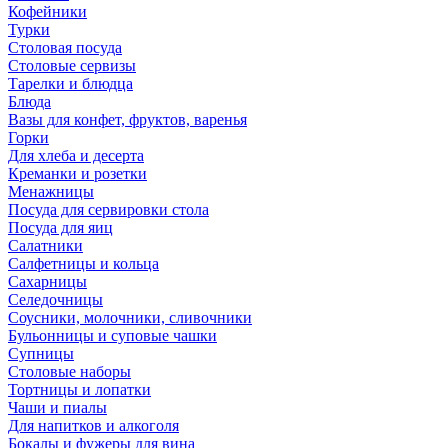
Кофейники
Турки
Столовая посуда
Столовые сервизы
Тарелки и блюдца
Блюда
Вазы для конфет, фруктов, варенья
Горки
Для хлеба и десерта
Креманки и розетки
Менажницы
Посуда для сервировки стола
Посуда для яиц
Салатники
Салфетницы и кольца
Сахарницы
Селедочницы
Соусники, молочники, сливочники
Бульонницы и суповые чашки
Супницы
Столовые наборы
Тортницы и лопатки
Чаши и пиалы
Для напитков и алкоголя
Бокалы и фужеры для вина