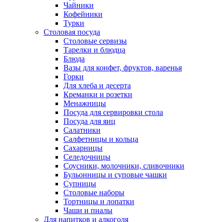
Чайники
Кофейники
Турки
Столовая посуда
Столовые сервизы
Тарелки и блюдца
Блюда
Вазы для конфет, фруктов, варенья
Горки
Для хлеба и десерта
Креманки и розетки
Менажницы
Посуда для сервировки стола
Посуда для яиц
Салатники
Салфетницы и кольца
Сахарницы
Селедочницы
Соусники, молочники, сливочники
Бульонницы и суповые чашки
Супницы
Столовые наборы
Тортницы и лопатки
Чаши и пиалы
Для напитков и алкоголя