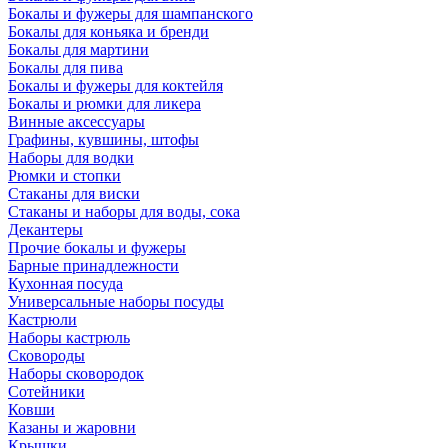
Бокалы и фужеры для шампанского
Бокалы для коньяка и бренди
Бокалы для мартини
Бокалы для пива
Бокалы и фужеры для коктейля
Бокалы и рюмки для ликера
Винные аксессуары
Графины, кувшины, штофы
Наборы для водки
Рюмки и стопки
Стаканы для виски
Стаканы и наборы для воды, сока
Декантеры
Прочие бокалы и фужеры
Барные принадлежности
Кухонная посуда
Универсальные наборы посуды
Кастрюли
Наборы кастрюль
Сковороды
Наборы сковородок
Сотейники
Ковши
Казаны и жаровни
Крышки