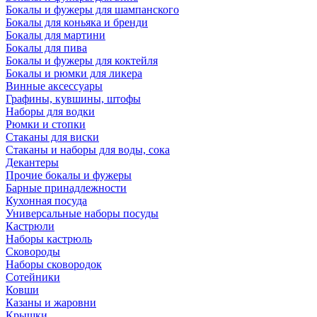
Бокалы и фужеры для шампанского
Бокалы для коньяка и бренди
Бокалы для мартини
Бокалы для пива
Бокалы и фужеры для коктейля
Бокалы и рюмки для ликера
Винные аксессуары
Графины, кувшины, штофы
Наборы для водки
Рюмки и стопки
Стаканы для виски
Стаканы и наборы для воды, сока
Декантеры
Прочие бокалы и фужеры
Барные принадлежности
Кухонная посуда
Универсальные наборы посуды
Кастрюли
Наборы кастрюль
Сковороды
Наборы сковородок
Сотейники
Ковши
Казаны и жаровни
Крышки