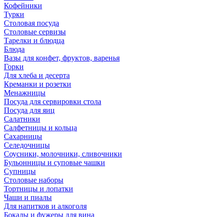
Кофейники
Турки
Столовая посуда
Столовые сервизы
Тарелки и блюдца
Блюда
Вазы для конфет, фруктов, варенья
Горки
Для хлеба и десерта
Креманки и розетки
Менажницы
Посуда для сервировки стола
Посуда для яиц
Салатники
Салфетницы и кольца
Сахарницы
Селедочницы
Соусники, молочники, сливочники
Бульонницы и суповые чашки
Супницы
Столовые наборы
Тортницы и лопатки
Чаши и пиалы
Для напитков и алкоголя
Бокалы и фужеры для вина