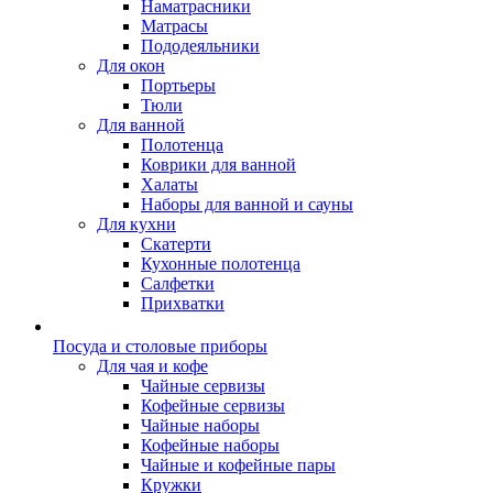
Наматрасники
Матрасы
Пододеяльники
Для окон
Портьеры
Тюли
Для ванной
Полотенца
Коврики для ванной
Халаты
Наборы для ванной и сауны
Для кухни
Скатерти
Кухонные полотенца
Салфетки
Прихватки
Посуда и столовые приборы
Для чая и кофе
Чайные сервизы
Кофейные сервизы
Чайные наборы
Кофейные наборы
Чайные и кофейные пары
Кружки