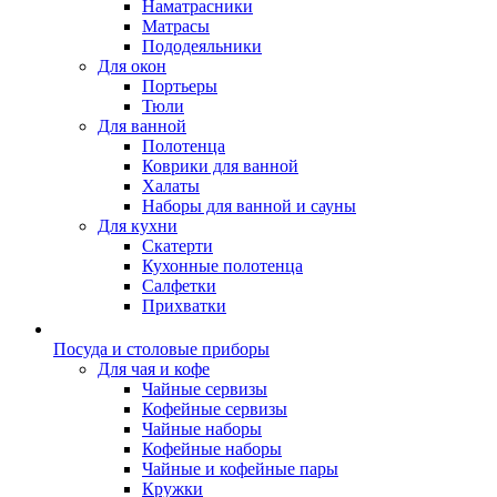
Наматрасники
Матрасы
Пододеяльники
Для окон
Портьеры
Тюли
Для ванной
Полотенца
Коврики для ванной
Халаты
Наборы для ванной и сауны
Для кухни
Скатерти
Кухонные полотенца
Салфетки
Прихватки
Посуда и столовые приборы
Для чая и кофе
Чайные сервизы
Кофейные сервизы
Чайные наборы
Кофейные наборы
Чайные и кофейные пары
Кружки