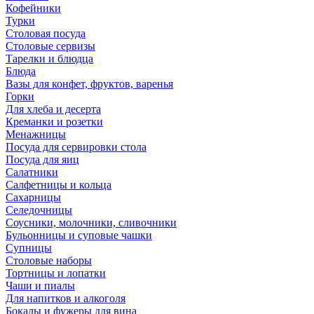
Кофейники
Турки
Столовая посуда
Столовые сервизы
Тарелки и блюдца
Блюда
Вазы для конфет, фруктов, варенья
Горки
Для хлеба и десерта
Креманки и розетки
Менажницы
Посуда для сервировки стола
Посуда для яиц
Салатники
Салфетницы и кольца
Сахарницы
Селедочницы
Соусники, молочники, сливочники
Бульонницы и суповые чашки
Супницы
Столовые наборы
Тортницы и лопатки
Чаши и пиалы
Для напитков и алкоголя
Бокалы и фужеры для вина