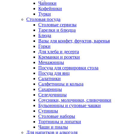
Чайники
Кофейники
Турки
Столовая посуда
Столовые сервизы
Тарелки и блюдца
Блюда
Вазы для конфет, фруктов, варенья
Горки
Для хлеба и десерта
Креманки и розетки
Менажницы
Посуда для сервировки стола
Посуда для яиц
Салатники
Салфетницы и кольца
Сахарницы
Селедочницы
Соусники, молочники, сливочники
Бульонницы и суповые чашки
Супницы
Столовые наборы
Тортницы и лопатки
Чаши и пиалы
Для напитков и алкоголя