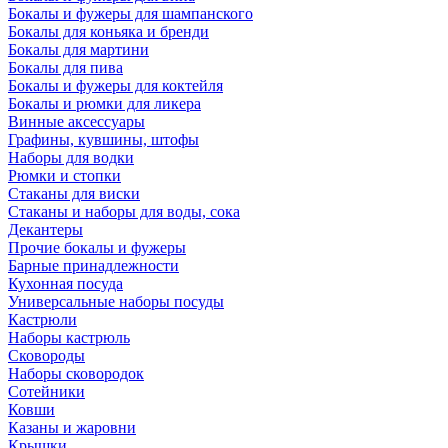
Бокалы и фужеры для шампанского
Бокалы для коньяка и бренди
Бокалы для мартини
Бокалы для пива
Бокалы и фужеры для коктейля
Бокалы и рюмки для ликера
Винные аксессуары
Графины, кувшины, штофы
Наборы для водки
Рюмки и стопки
Стаканы для виски
Стаканы и наборы для воды, сока
Декантеры
Прочие бокалы и фужеры
Барные принадлежности
Кухонная посуда
Универсальные наборы посуды
Кастрюли
Наборы кастрюль
Сковороды
Наборы сковородок
Сотейники
Ковши
Казаны и жаровни
Крышки