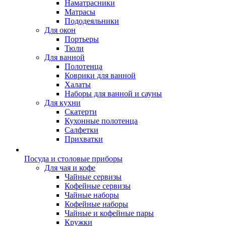
Наматрасники
Матрасы
Пододеяльники
Для окон
Портьеры
Тюли
Для ванной
Полотенца
Коврики для ванной
Халаты
Наборы для ванной и сауны
Для кухни
Скатерти
Кухонные полотенца
Салфетки
Прихватки
Посуда и столовые приборы
Для чая и кофе
Чайные сервизы
Кофейные сервизы
Чайные наборы
Кофейные наборы
Чайные и кофейные пары
Кружки