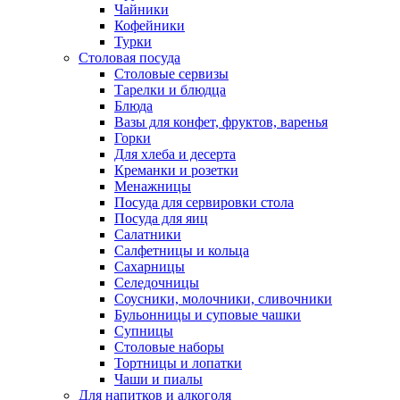
Чайники
Кофейники
Турки
Столовая посуда
Столовые сервизы
Тарелки и блюдца
Блюда
Вазы для конфет, фруктов, варенья
Горки
Для хлеба и десерта
Креманки и розетки
Менажницы
Посуда для сервировки стола
Посуда для яиц
Салатники
Салфетницы и кольца
Сахарницы
Селедочницы
Соусники, молочники, сливочники
Бульонницы и суповые чашки
Супницы
Столовые наборы
Тортницы и лопатки
Чаши и пиалы
Для напитков и алкоголя