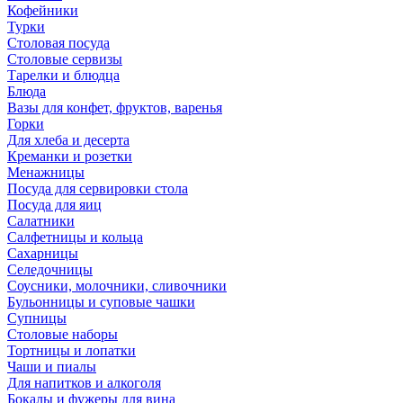
Кофейники
Турки
Столовая посуда
Столовые сервизы
Тарелки и блюдца
Блюда
Вазы для конфет, фруктов, варенья
Горки
Для хлеба и десерта
Креманки и розетки
Менажницы
Посуда для сервировки стола
Посуда для яиц
Салатники
Салфетницы и кольца
Сахарницы
Селедочницы
Соусники, молочники, сливочники
Бульонницы и суповые чашки
Супницы
Столовые наборы
Тортницы и лопатки
Чаши и пиалы
Для напитков и алкоголя
Бокалы и фужеры для вина