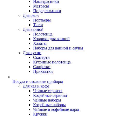
Наматрасники
Матрасы
Пододеяльники
Для окон
Портьеры
Тюли
Для ванной
Полотенца
Коврики для ванной
Халаты
Наборы для ванной и сауны
Для кухни
Скатерти
Кухонные полотенца
Салфетки
Прихватки
Посуда и столовые приборы
Для чая и кофе
Чайные сервизы
Кофейные сервизы
Чайные наборы
Кофейные наборы
Чайные и кофейные пары
Кружки