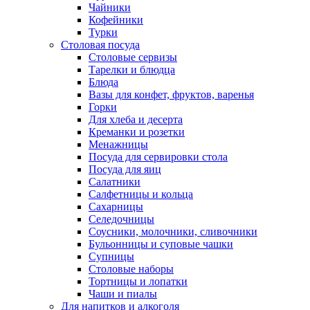
Чайники
Кофейники
Турки
Столовая посуда
Столовые сервизы
Тарелки и блюдца
Блюда
Вазы для конфет, фруктов, варенья
Горки
Для хлеба и десерта
Креманки и розетки
Менажницы
Посуда для сервировки стола
Посуда для яиц
Салатники
Салфетницы и кольца
Сахарницы
Селедочницы
Соусники, молочники, сливочники
Бульонницы и суповые чашки
Супницы
Столовые наборы
Тортницы и лопатки
Чаши и пиалы
Для напитков и алкоголя