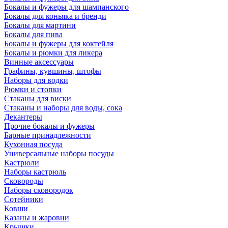
Бокалы и фужеры для шампанского
Бокалы для коньяка и бренди
Бокалы для мартини
Бокалы для пива
Бокалы и фужеры для коктейля
Бокалы и рюмки для ликера
Винные аксессуары
Графины, кувшины, штофы
Наборы для водки
Рюмки и стопки
Стаканы для виски
Стаканы и наборы для воды, сока
Декантеры
Прочие бокалы и фужеры
Барные принадлежности
Кухонная посуда
Универсальные наборы посуды
Кастрюли
Наборы кастрюль
Сковороды
Наборы сковородок
Сотейники
Ковши
Казаны и жаровни
Крышки