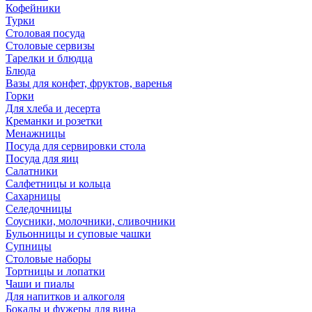
Кофейники
Турки
Столовая посуда
Столовые сервизы
Тарелки и блюдца
Блюда
Вазы для конфет, фруктов, варенья
Горки
Для хлеба и десерта
Креманки и розетки
Менажницы
Посуда для сервировки стола
Посуда для яиц
Салатники
Салфетницы и кольца
Сахарницы
Селедочницы
Соусники, молочники, сливочники
Бульонницы и суповые чашки
Супницы
Столовые наборы
Тортницы и лопатки
Чаши и пиалы
Для напитков и алкоголя
Бокалы и фужеры для вина