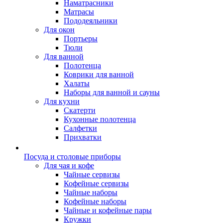
Наматрасники
Матрасы
Пододеяльники
Для окон
Портьеры
Тюли
Для ванной
Полотенца
Коврики для ванной
Халаты
Наборы для ванной и сауны
Для кухни
Скатерти
Кухонные полотенца
Салфетки
Прихватки
Посуда и столовые приборы
Для чая и кофе
Чайные сервизы
Кофейные сервизы
Чайные наборы
Кофейные наборы
Чайные и кофейные пары
Кружки