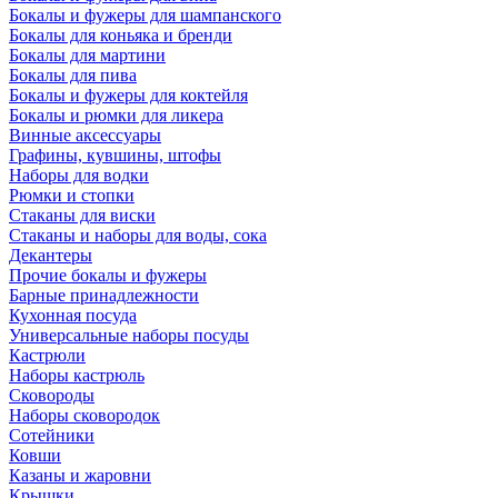
Бокалы и фужеры для шампанского
Бокалы для коньяка и бренди
Бокалы для мартини
Бокалы для пива
Бокалы и фужеры для коктейля
Бокалы и рюмки для ликера
Винные аксессуары
Графины, кувшины, штофы
Наборы для водки
Рюмки и стопки
Стаканы для виски
Стаканы и наборы для воды, сока
Декантеры
Прочие бокалы и фужеры
Барные принадлежности
Кухонная посуда
Универсальные наборы посуды
Кастрюли
Наборы кастрюль
Сковороды
Наборы сковородок
Сотейники
Ковши
Казаны и жаровни
Крышки