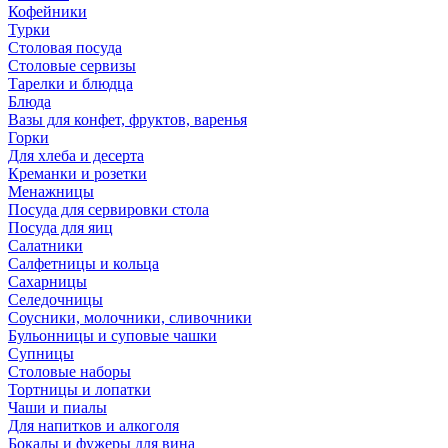
Кофейники
Турки
Столовая посуда
Столовые сервизы
Тарелки и блюдца
Блюда
Вазы для конфет, фруктов, варенья
Горки
Для хлеба и десерта
Креманки и розетки
Менажницы
Посуда для сервировки стола
Посуда для яиц
Салатники
Салфетницы и кольца
Сахарницы
Селедочницы
Соусники, молочники, сливочники
Бульонницы и суповые чашки
Супницы
Столовые наборы
Тортницы и лопатки
Чаши и пиалы
Для напитков и алкоголя
Бокалы и фужеры для вина