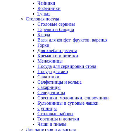
Чайники
Кофейники
Турки
Столовая посуда
Столовые сервизы
Тарелки и блюдца
Блюда
Вазы для конфет, фруктов, варенья
Горки
Для хлеба и десерта
Креманки и розетки
Менажницы
Посуда для сервировки стола
Посуда для яиц
Салатники
Салфетницы и кольца
Сахарницы
Селедочницы
Соусники, молочники, сливочники
Бульонницы и суповые чашки
Супницы
Столовые наборы
Тортницы и лопатки
Чаши и пиалы
Для напитков и алкоголя