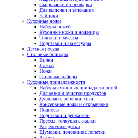
Скороварки и пароварки
Для выпечки и запекания
Чайники
Кухонные ножи
Наборы ножей
Кухонные ножи и ножницы
Точилки и мусаты
Подставки и аксессуары
Детская посуда
Столовые приборы
Вилки
Ложки
Ножи
Столовые наборы
Кухонные принадлежности
Наборы кухонных принадлежностей
Для резки и очистки продуктов
Дуршлаги, воронки, сита
Консервные ножи и открывалки
Подносы
Подставки и держатели
Прессы, толкушки, скалки
Разделочные доски
Шумовки, половники, лопатки
Разное