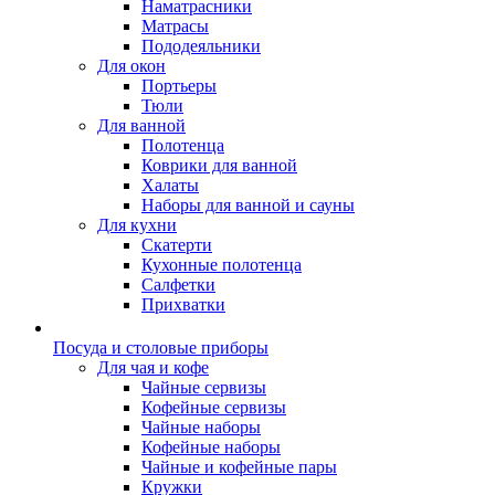
Наматрасники
Матрасы
Пододеяльники
Для окон
Портьеры
Тюли
Для ванной
Полотенца
Коврики для ванной
Халаты
Наборы для ванной и сауны
Для кухни
Скатерти
Кухонные полотенца
Салфетки
Прихватки
Посуда и столовые приборы
Для чая и кофе
Чайные сервизы
Кофейные сервизы
Чайные наборы
Кофейные наборы
Чайные и кофейные пары
Кружки