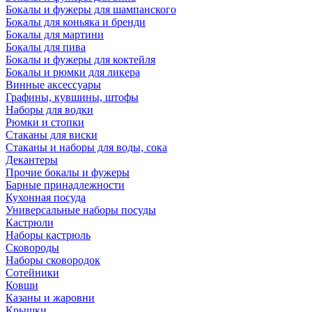
Бокалы и фужеры для шампанского
Бокалы для коньяка и бренди
Бокалы для мартини
Бокалы для пива
Бокалы и фужеры для коктейля
Бокалы и рюмки для ликера
Винные аксессуары
Графины, кувшины, штофы
Наборы для водки
Рюмки и стопки
Стаканы для виски
Стаканы и наборы для воды, сока
Декантеры
Прочие бокалы и фужеры
Барные принадлежности
Кухонная посуда
Универсальные наборы посуды
Кастрюли
Наборы кастрюль
Сковороды
Наборы сковородок
Сотейники
Ковши
Казаны и жаровни
Крышки