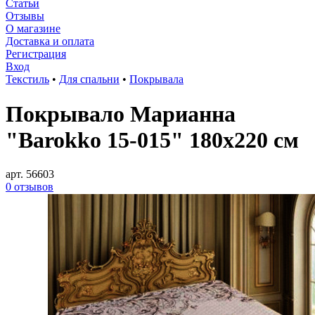
Статьи
Отзывы
О магазине
Доставка и оплата
Регистрация
Вход
Текстиль
•
Для спальни
•
Покрывала
Покрывало Марианна
"Barokko 15-015" 180х220 см
арт. 56603
0 отзывов