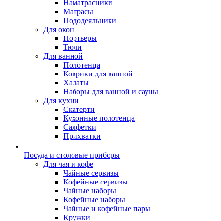
Наматрасники
Матрасы
Пододеяльники
Для окон
Портьеры
Тюли
Для ванной
Полотенца
Коврики для ванной
Халаты
Наборы для ванной и сауны
Для кухни
Скатерти
Кухонные полотенца
Салфетки
Прихватки
Посуда и столовые приборы
Для чая и кофе
Чайные сервизы
Кофейные сервизы
Чайные наборы
Кофейные наборы
Чайные и кофейные пары
Кружки