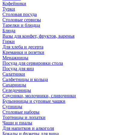
Кофейники
Турки
Столовая посуда
Столовые сервизы
Тарелки и блюдца
Блюда
Вазы для конфет, фруктов, варенья
Горки
Для хлеба и десерта
Креманки и розетки
Менажницы
Посуда для сервировки стола
Посуда для яиц
Салатники
Салфетницы и кольца
Сахарницы
Селедочницы
Соусники, молочники, сливочники
Бульонницы и суповые чашки
Супницы
Столовые наборы
Тортницы и лопатки
Чаши и пиалы
Для напитков и алкоголя
Бокалы и фужеры для вина