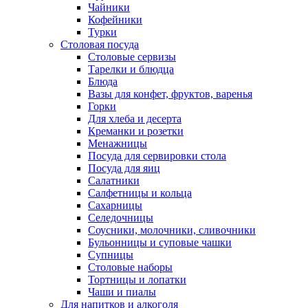
Чайники
Кофейники
Турки
Столовая посуда
Столовые сервизы
Тарелки и блюдца
Блюда
Вазы для конфет, фруктов, варенья
Горки
Для хлеба и десерта
Креманки и розетки
Менажницы
Посуда для сервировки стола
Посуда для яиц
Салатники
Салфетницы и кольца
Сахарницы
Селедочницы
Соусники, молочники, сливочники
Бульонницы и суповые чашки
Супницы
Столовые наборы
Тортницы и лопатки
Чаши и пиалы
Для напитков и алкоголя