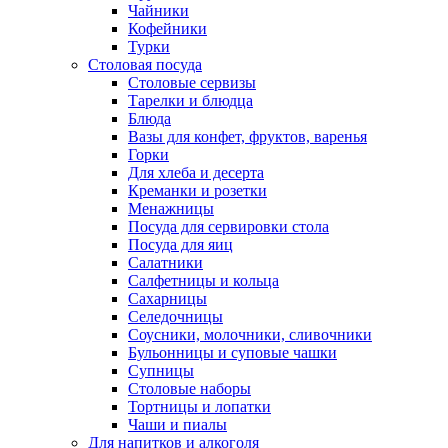
Чайники
Кофейники
Турки
Столовая посуда
Столовые сервизы
Тарелки и блюдца
Блюда
Вазы для конфет, фруктов, варенья
Горки
Для хлеба и десерта
Креманки и розетки
Менажницы
Посуда для сервировки стола
Посуда для яиц
Салатники
Салфетницы и кольца
Сахарницы
Селедочницы
Соусники, молочники, сливочники
Бульонницы и суповые чашки
Супницы
Столовые наборы
Тортницы и лопатки
Чаши и пиалы
Для напитков и алкоголя