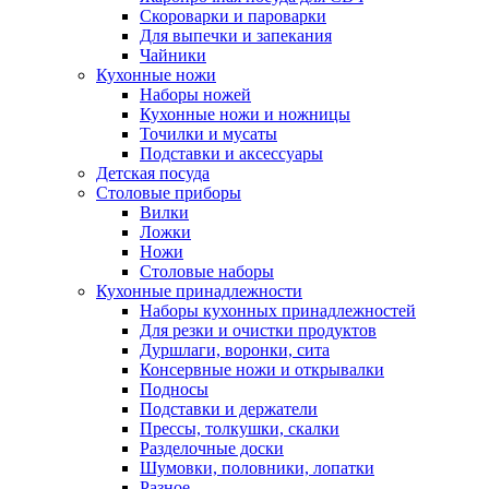
Скороварки и пароварки
Для выпечки и запекания
Чайники
Кухонные ножи
Наборы ножей
Кухонные ножи и ножницы
Точилки и мусаты
Подставки и аксессуары
Детская посуда
Столовые приборы
Вилки
Ложки
Ножи
Столовые наборы
Кухонные принадлежности
Наборы кухонных принадлежностей
Для резки и очистки продуктов
Дуршлаги, воронки, сита
Консервные ножи и открывалки
Подносы
Подставки и держатели
Прессы, толкушки, скалки
Разделочные доски
Шумовки, половники, лопатки
Разное