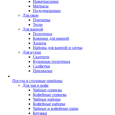
Наматрасники
Матрасы
Пододеяльники
Для окон
Портьеры
Тюли
Для ванной
Полотенца
Коврики для ванной
Халаты
Наборы для ванной и сауны
Для кухни
Скатерти
Кухонные полотенца
Салфетки
Прихватки
Посуда и столовые приборы
Для чая и кофе
Чайные сервизы
Кофейные сервизы
Чайные наборы
Кофейные наборы
Чайные и кофейные пары
Кружки