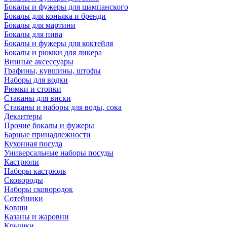
Бокалы и фужеры для шампанского
Бокалы для коньяка и бренди
Бокалы для мартини
Бокалы для пива
Бокалы и фужеры для коктейля
Бокалы и рюмки для ликера
Винные аксессуары
Графины, кувшины, штофы
Наборы для водки
Рюмки и стопки
Стаканы для виски
Стаканы и наборы для воды, сока
Декантеры
Прочие бокалы и фужеры
Барные принадлежности
Кухонная посуда
Универсальные наборы посуды
Кастрюли
Наборы кастрюль
Сковороды
Наборы сковородок
Сотейники
Ковши
Казаны и жаровни
Крышки