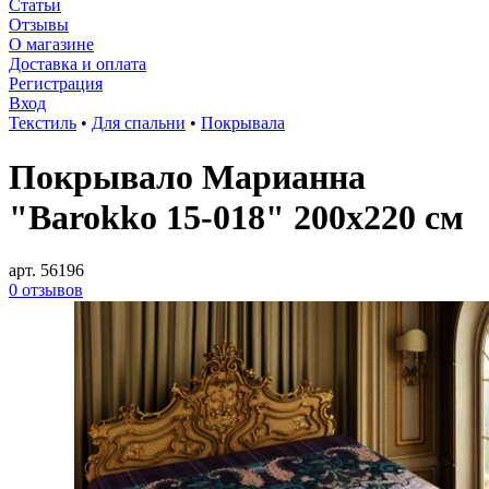
Статьи
Отзывы
О магазине
Доставка и оплата
Регистрация
Вход
Текстиль
•
Для спальни
•
Покрывала
Покрывало Марианна
"Barokko 15-018" 200х220 см
арт. 56196
0 отзывов