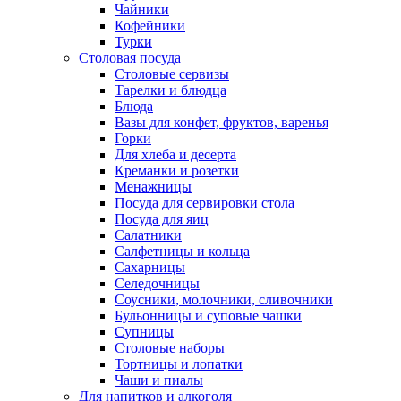
Чайники
Кофейники
Турки
Столовая посуда
Столовые сервизы
Тарелки и блюдца
Блюда
Вазы для конфет, фруктов, варенья
Горки
Для хлеба и десерта
Креманки и розетки
Менажницы
Посуда для сервировки стола
Посуда для яиц
Салатники
Салфетницы и кольца
Сахарницы
Селедочницы
Соусники, молочники, сливочники
Бульонницы и суповые чашки
Супницы
Столовые наборы
Тортницы и лопатки
Чаши и пиалы
Для напитков и алкоголя