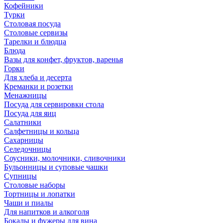
Кофейники
Турки
Столовая посуда
Столовые сервизы
Тарелки и блюдца
Блюда
Вазы для конфет, фруктов, варенья
Горки
Для хлеба и десерта
Креманки и розетки
Менажницы
Посуда для сервировки стола
Посуда для яиц
Салатники
Салфетницы и кольца
Сахарницы
Селедочницы
Соусники, молочники, сливочники
Бульонницы и суповые чашки
Супницы
Столовые наборы
Тортницы и лопатки
Чаши и пиалы
Для напитков и алкоголя
Бокалы и фужеры для вина