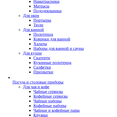
Наматрасники
Матрасы
Пододеяльники
Для окон
Портьеры
Тюли
Для ванной
Полотенца
Коврики для ванной
Халаты
Наборы для ванной и сауны
Для кухни
Скатерти
Кухонные полотенца
Салфетки
Прихватки
Посуда и столовые приборы
Для чая и кофе
Чайные сервизы
Кофейные сервизы
Чайные наборы
Кофейные наборы
Чайные и кофейные пары
Кружки