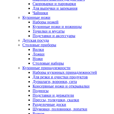
Скороварки и пароварки
Для выпечки и запекания
Чайники
Кухонные ножи
Наборы ножей
Кухонные ножи и ножницы
Точилки и мусаты
Подставки и аксессуары
Детская посуда
Столовые приборы
Вилки
Ложки
Ножи
Столовые наборы
Кухонные принадлежности
Наборы кухонных принадлежностей
Для резки и очистки продуктов
Дуршлаги, воронки, сита
Консервные ножи и открывалки
Подносы
Подставки и держатели
Прессы, толкушки, скалки
Разделочные доски
Шумовки, половники, лопатки
Разное