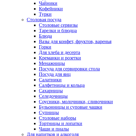
Чайники
Кофейники
Турки
Столовая посуда
Столовые сервизы
Тарелки и блюдца
Блюда
Вазы для конфет, фруктов, варенья
Горки
Для хлеба и десерта
Креманки и розетки
Менажницы
Посуда для сервировки стола
Посуда для яиц
Салатники
Салфетницы и кольца
Сахарницы
Селедочницы
Соусники, молочники, сливочники
Бульонницы и суповые чашки
Супницы
Столовые наборы
Тортницы и лопатки
Чаши и пиалы
Для напитков и алкоголя