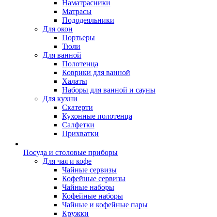
Наматрасники
Матрасы
Пододеяльники
Для окон
Портьеры
Тюли
Для ванной
Полотенца
Коврики для ванной
Халаты
Наборы для ванной и сауны
Для кухни
Скатерти
Кухонные полотенца
Салфетки
Прихватки
Посуда и столовые приборы
Для чая и кофе
Чайные сервизы
Кофейные сервизы
Чайные наборы
Кофейные наборы
Чайные и кофейные пары
Кружки