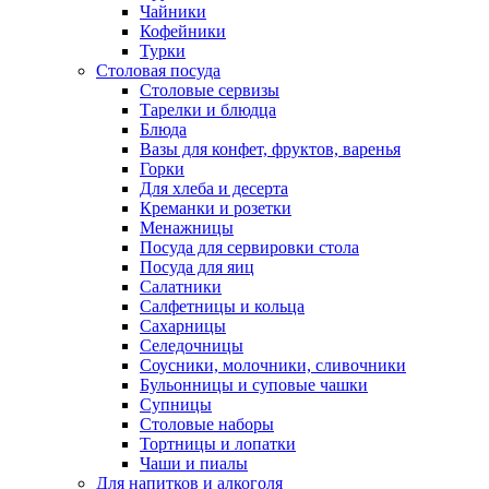
Чайники
Кофейники
Турки
Столовая посуда
Столовые сервизы
Тарелки и блюдца
Блюда
Вазы для конфет, фруктов, варенья
Горки
Для хлеба и десерта
Креманки и розетки
Менажницы
Посуда для сервировки стола
Посуда для яиц
Салатники
Салфетницы и кольца
Сахарницы
Селедочницы
Соусники, молочники, сливочники
Бульонницы и суповые чашки
Супницы
Столовые наборы
Тортницы и лопатки
Чаши и пиалы
Для напитков и алкоголя