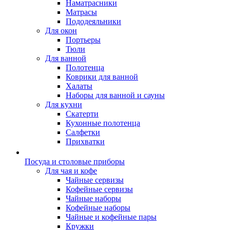
Наматрасники
Матрасы
Пододеяльники
Для окон
Портьеры
Тюли
Для ванной
Полотенца
Коврики для ванной
Халаты
Наборы для ванной и сауны
Для кухни
Скатерти
Кухонные полотенца
Салфетки
Прихватки
Посуда и столовые приборы
Для чая и кофе
Чайные сервизы
Кофейные сервизы
Чайные наборы
Кофейные наборы
Чайные и кофейные пары
Кружки