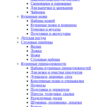
Скороварки и пароварки
Для выпечки и запекания
Чайники
Кухонные ножи
Наборы ножей
Кухонные ножи и ножницы
Точилки и мусаты
Подставки и аксессуары
Детская посуда
Столовые приборы
Вилки
Ложки
Ножи
Столовые наборы
Кухонные принадлежности
Наборы кухонных принадлежностей
Для резки и очистки продуктов
Дуршлаги, воронки, сита
Консервные ножи и открывалки
Подносы
Подставки и держатели
Прессы, толкушки, скалки
Разделочные доски
Шумовки, половники, лопатки
Разное