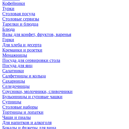
Кофейники
Турки
Столовая посуда
Столовые сервизы
Тарелки и блюдца
Блюда
Вазы для конфет, фруктов, варенья
Горки
Для хлеба и десерта
Креманки и розетки
Менажницы
Посуда для сервировки стола
Посуда для яиц
Салатники
Салфетницы и кольца
Сахарницы
Селедочницы
Соусники, молочники, сливочники
Бульонницы и суповые чашки
Супницы
Столовые наборы
Тортницы и лопатки
Чаши и пиалы
Для напитков и алкоголя
Бокалы и фужеры для вина