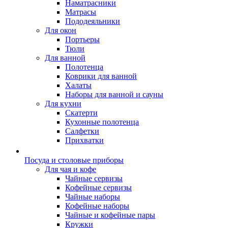
Наматрасники
Матрасы
Пододеяльники
Для окон
Портьеры
Тюли
Для ванной
Полотенца
Коврики для ванной
Халаты
Наборы для ванной и сауны
Для кухни
Скатерти
Кухонные полотенца
Салфетки
Прихватки
Посуда и столовые приборы
Для чая и кофе
Чайные сервизы
Кофейные сервизы
Чайные наборы
Кофейные наборы
Чайные и кофейные пары
Кружки