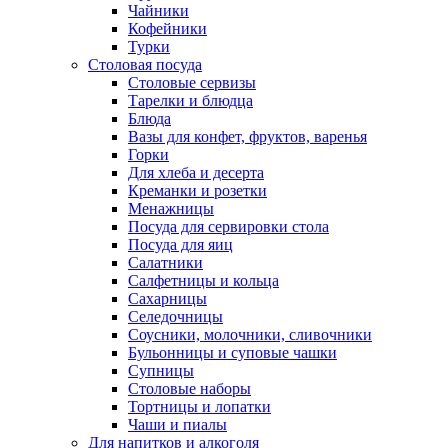
Чайники
Кофейники
Турки
Столовая посуда
Столовые сервизы
Тарелки и блюдца
Блюда
Вазы для конфет, фруктов, варенья
Горки
Для хлеба и десерта
Креманки и розетки
Менажницы
Посуда для сервировки стола
Посуда для яиц
Салатники
Салфетницы и кольца
Сахарницы
Селедочницы
Соусники, молочники, сливочники
Бульонницы и суповые чашки
Супницы
Столовые наборы
Тортницы и лопатки
Чаши и пиалы
Для напитков и алкоголя