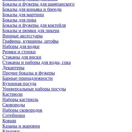
Бокалы и фужеры для шампанского
Бокалы для коньяка и бренди
Бокалы для мартини
Бокалы для пива
Бокалы и фужеры для коктейля
Бокалы и рюмки для ликера
Винные аксессуары
Графины, кувшины, штофы
Наборы для водки
Рюмки и стопки
Стаканы для виски
Стаканы и наборы для воды, сока
Декантеры
Прочие бокалы и фужеры
Барные принадлежности
Кухонная посуда
Универсальные наборы посуды
Кастрюли
Наборы кастрюль
Сковороды
Наборы сковородок
Сотейники
Ковши
Казаны и жаровни
Крышки