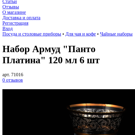
Статьи
Отзывы
О магазине
Доставка и оплата
Регистрация
Вход
Посуда и столовые приборы
•
Для чая и кофе
•
Чайные наборы
Набор Армуд "Панто
Платина" 120 мл 6 шт
арт. 71016
0 отзывов