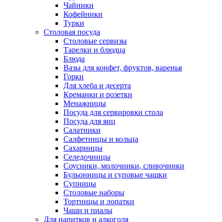
Чайники
Кофейники
Турки
Столовая посуда
Столовые сервизы
Тарелки и блюдца
Блюда
Вазы для конфет, фруктов, варенья
Горки
Для хлеба и десерта
Креманки и розетки
Менажницы
Посуда для сервировки стола
Посуда для яиц
Салатники
Салфетницы и кольца
Сахарницы
Селедочницы
Соусники, молочники, сливочники
Бульонницы и суповые чашки
Супницы
Столовые наборы
Тортницы и лопатки
Чаши и пиалы
Для напитков и алкоголя