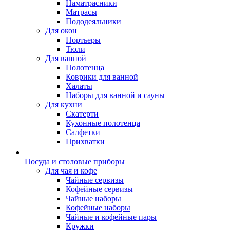
Наматрасники
Матрасы
Пододеяльники
Для окон
Портьеры
Тюли
Для ванной
Полотенца
Коврики для ванной
Халаты
Наборы для ванной и сауны
Для кухни
Скатерти
Кухонные полотенца
Салфетки
Прихватки
Посуда и столовые приборы
Для чая и кофе
Чайные сервизы
Кофейные сервизы
Чайные наборы
Кофейные наборы
Чайные и кофейные пары
Кружки