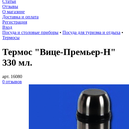
Статьи
Отзывы
О магазине
Доставка и оплата
Регистрация
Вход
Посуда и столовые приборы
•
Посуда для туризма и отдыха
•
Термосы
Термос "Вице-Премьер-Н"
330 мл.
арт. 16080
0 отзывов