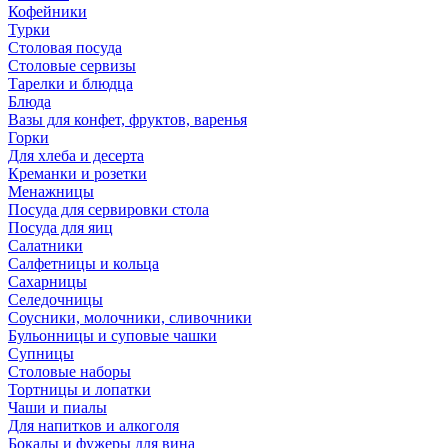
Кофейники
Турки
Столовая посуда
Столовые сервизы
Тарелки и блюдца
Блюда
Вазы для конфет, фруктов, варенья
Горки
Для хлеба и десерта
Креманки и розетки
Менажницы
Посуда для сервировки стола
Посуда для яиц
Салатники
Салфетницы и кольца
Сахарницы
Селедочницы
Соусники, молочники, сливочники
Бульонницы и суповые чашки
Супницы
Столовые наборы
Тортницы и лопатки
Чаши и пиалы
Для напитков и алкоголя
Бокалы и фужеры для вина