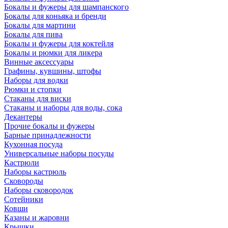
Бокалы и фужеры для шампанского
Бокалы для коньяка и бренди
Бокалы для мартини
Бокалы для пива
Бокалы и фужеры для коктейля
Бокалы и рюмки для ликера
Винные аксессуары
Графины, кувшины, штофы
Наборы для водки
Рюмки и стопки
Стаканы для виски
Стаканы и наборы для воды, сока
Декантеры
Прочие бокалы и фужеры
Барные принадлежности
Кухонная посуда
Универсальные наборы посуды
Кастрюли
Наборы кастрюль
Сковороды
Наборы сковородок
Сотейники
Ковши
Казаны и жаровни
Крышки