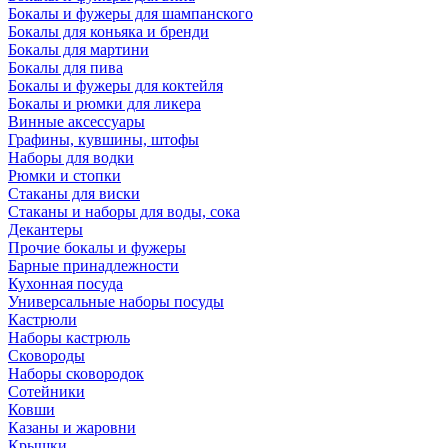
Бокалы и фужеры для шампанского
Бокалы для коньяка и бренди
Бокалы для мартини
Бокалы для пива
Бокалы и фужеры для коктейля
Бокалы и рюмки для ликера
Винные аксессуары
Графины, кувшины, штофы
Наборы для водки
Рюмки и стопки
Стаканы для виски
Стаканы и наборы для воды, сока
Декантеры
Прочие бокалы и фужеры
Барные принадлежности
Кухонная посуда
Универсальные наборы посуды
Кастрюли
Наборы кастрюль
Сковороды
Наборы сковородок
Сотейники
Ковши
Казаны и жаровни
Крышки