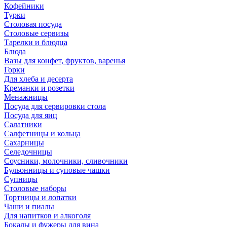
Кофейники
Турки
Столовая посуда
Столовые сервизы
Тарелки и блюдца
Блюда
Вазы для конфет, фруктов, варенья
Горки
Для хлеба и десерта
Креманки и розетки
Менажницы
Посуда для сервировки стола
Посуда для яиц
Салатники
Салфетницы и кольца
Сахарницы
Селедочницы
Соусники, молочники, сливочники
Бульонницы и суповые чашки
Супницы
Столовые наборы
Тортницы и лопатки
Чаши и пиалы
Для напитков и алкоголя
Бокалы и фужеры для вина