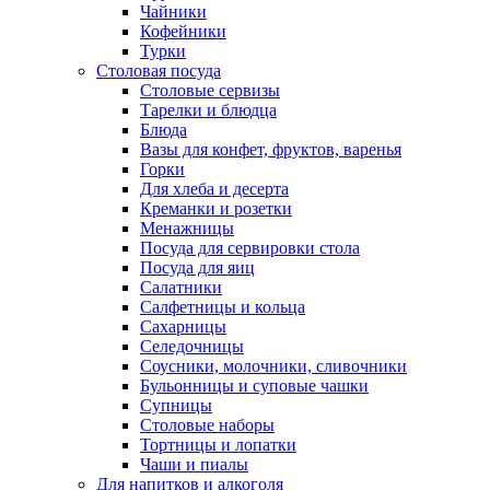
Чайники
Кофейники
Турки
Столовая посуда
Столовые сервизы
Тарелки и блюдца
Блюда
Вазы для конфет, фруктов, варенья
Горки
Для хлеба и десерта
Креманки и розетки
Менажницы
Посуда для сервировки стола
Посуда для яиц
Салатники
Салфетницы и кольца
Сахарницы
Селедочницы
Соусники, молочники, сливочники
Бульонницы и суповые чашки
Супницы
Столовые наборы
Тортницы и лопатки
Чаши и пиалы
Для напитков и алкоголя