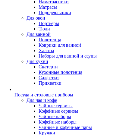
Наматрасники
Матрасы
Пододеяльники
Для окон
Портьеры
Тюли
Для ванной
Полотенца
Коврики для ванной
Халаты
Наборы для ванной и сауны
Для кухни
Скатерти
Кухонные полотенца
Салфетки
Прихватки
Посуда и столовые приборы
Для чая и кофе
Чайные сервизы
Кофейные сервизы
Чайные наборы
Кофейные наборы
Чайные и кофейные пары
Кружки