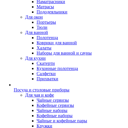
Наматрасники
Матрасы
Пододеяльники
Для окон
Портьеры
Тюли
Для ванной
Полотенца
Коврики для ванной
Халаты
Наборы для ванной и сауны
Для кухни
Скатерти
Кухонные полотенца
Салфетки
Прихватки
Посуда и столовые приборы
Для чая и кофе
Чайные сервизы
Кофейные сервизы
Чайные наборы
Кофейные наборы
Чайные и кофейные пары
Кружки