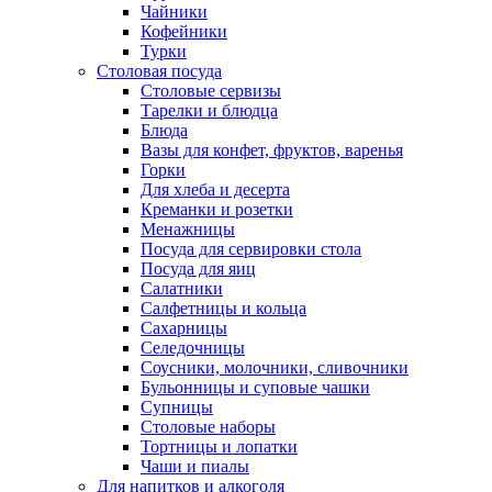
Чайники
Кофейники
Турки
Столовая посуда
Столовые сервизы
Тарелки и блюдца
Блюда
Вазы для конфет, фруктов, варенья
Горки
Для хлеба и десерта
Креманки и розетки
Менажницы
Посуда для сервировки стола
Посуда для яиц
Салатники
Салфетницы и кольца
Сахарницы
Селедочницы
Соусники, молочники, сливочники
Бульонницы и суповые чашки
Супницы
Столовые наборы
Тортницы и лопатки
Чаши и пиалы
Для напитков и алкоголя