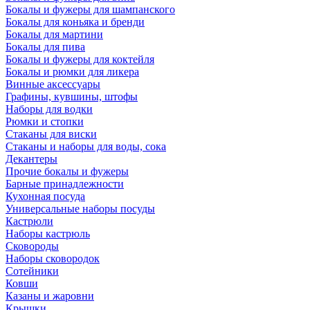
Бокалы и фужеры для шампанского
Бокалы для коньяка и бренди
Бокалы для мартини
Бокалы для пива
Бокалы и фужеры для коктейля
Бокалы и рюмки для ликера
Винные аксессуары
Графины, кувшины, штофы
Наборы для водки
Рюмки и стопки
Стаканы для виски
Стаканы и наборы для воды, сока
Декантеры
Прочие бокалы и фужеры
Барные принадлежности
Кухонная посуда
Универсальные наборы посуды
Кастрюли
Наборы кастрюль
Сковороды
Наборы сковородок
Сотейники
Ковши
Казаны и жаровни
Крышки