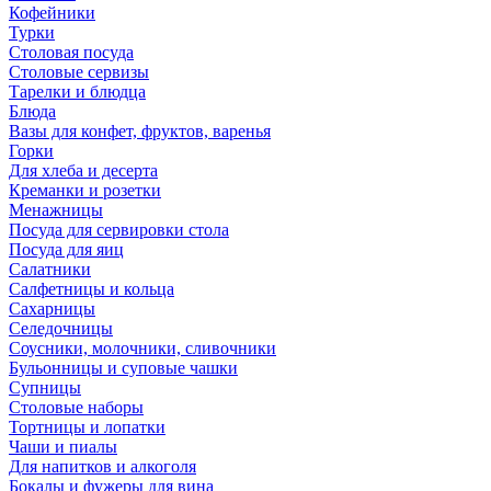
Кофейники
Турки
Столовая посуда
Столовые сервизы
Тарелки и блюдца
Блюда
Вазы для конфет, фруктов, варенья
Горки
Для хлеба и десерта
Креманки и розетки
Менажницы
Посуда для сервировки стола
Посуда для яиц
Салатники
Салфетницы и кольца
Сахарницы
Селедочницы
Соусники, молочники, сливочники
Бульонницы и суповые чашки
Супницы
Столовые наборы
Тортницы и лопатки
Чаши и пиалы
Для напитков и алкоголя
Бокалы и фужеры для вина