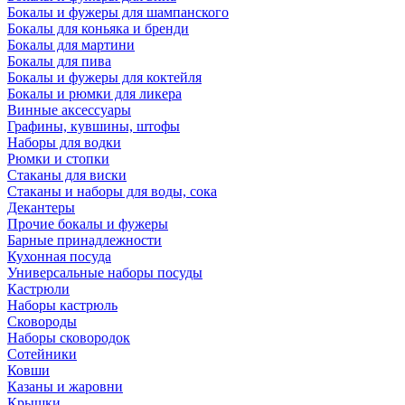
Бокалы и фужеры для шампанского
Бокалы для коньяка и бренди
Бокалы для мартини
Бокалы для пива
Бокалы и фужеры для коктейля
Бокалы и рюмки для ликера
Винные аксессуары
Графины, кувшины, штофы
Наборы для водки
Рюмки и стопки
Стаканы для виски
Стаканы и наборы для воды, сока
Декантеры
Прочие бокалы и фужеры
Барные принадлежности
Кухонная посуда
Универсальные наборы посуды
Кастрюли
Наборы кастрюль
Сковороды
Наборы сковородок
Сотейники
Ковши
Казаны и жаровни
Крышки