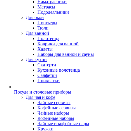
Наматрасники
Матрасы
Пододеяльники
Для окон
Портьеры
Тюли
Для ванной
Полотенца
Коврики для ванной
Халаты
Наборы для ванной и сауны
Для кухни
Скатерти
Кухонные полотенца
Салфетки
Прихватки
Посуда и столовые приборы
Для чая и кофе
Чайные сервизы
Кофейные сервизы
Чайные наборы
Кофейные наборы
Чайные и кофейные пары
Кружки