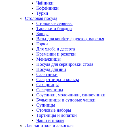
Чайники
Кофейники
Турки
Столовая посуда
Столовые сервизы
Тарелки и блюдца
Блюда
Вазы для конфет, фруктов, варенья
Горки
Для хлеба и десерта
Креманки и розетки
Менажницы
Посуда для сервировки стола
Посуда для яиц
Салатники
Салфетницы и кольца
Сахарницы
Селедочницы
Соусники, молочники, сливочники
Бульонницы и суповые чашки
Супницы
Столовые наборы
Тортницы и лопатки
Чаши и пиалы
Для напитков и алкоголя