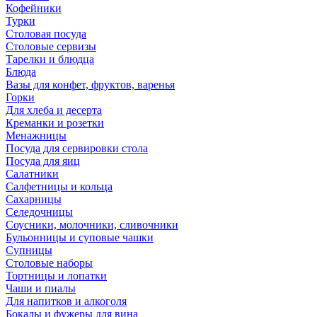
Кофейники
Турки
Столовая посуда
Столовые сервизы
Тарелки и блюдца
Блюда
Вазы для конфет, фруктов, варенья
Горки
Для хлеба и десерта
Креманки и розетки
Менажницы
Посуда для сервировки стола
Посуда для яиц
Салатники
Салфетницы и кольца
Сахарницы
Селедочницы
Соусники, молочники, сливочники
Бульонницы и суповые чашки
Супницы
Столовые наборы
Тортницы и лопатки
Чаши и пиалы
Для напитков и алкоголя
Бокалы и фужеры для вина