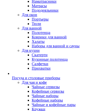
Наматрасники
Матрасы
Пододеяльники
Для окон
Портьеры
Тюли
Для ванной
Полотенца
Коврики для ванной
Халаты
Наборы для ванной и сауны
Для кухни
Скатерти
Кухонные полотенца
Салфетки
Прихватки
Посуда и столовые приборы
Для чая и кофе
Чайные сервизы
Кофейные сервизы
Чайные наборы
Кофейные наборы
Чайные и кофейные пары
Кружки