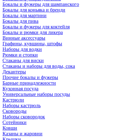
Бокалы и фужеры для шампанского
Бокалы для коньяка и бренди
Бокалы для мартини
Бокалы для пива
Бокалы и фужеры для коктейля
Бокалы и рюмки для ликера
Винные аксессуары
Графины, кувшины, штофы
Наборы для водки
Рюмки и стопки
Стаканы для виски
Стаканы и наборы для воды, сока
Декантеры
Прочие бокалы и фужеры
Барные принадлежности
Кухонная посуда
Универсальные наборы посуды
Кастрюли
Наборы кастрюль
Сковороды
Наборы сковородок
Сотейники
Ковши
Казаны и жаровни
Крышки