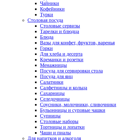
Чайники
Кофейники
Турки
Столовая посуда
Столовые сервизы
Тарелки и блюдца
Блюда
Вазы для конфет, фруктов, варенья
Горки
Для хлеба и десерта
Креманки и розетки
Менажницы
Посуда для сервировки стола
Посуда для яиц
Салатники
Салфетницы и кольца
Сахарницы
Селедочницы
Соусники, молочники, сливочники
Бульонницы и суповые чашки
Супницы
Столовые наборы
Тортницы и лопатки
Чаши и пиалы
Для напитков и алкоголя