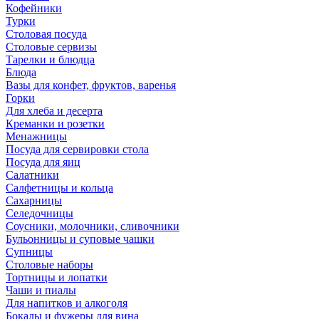
Кофейники
Турки
Столовая посуда
Столовые сервизы
Тарелки и блюдца
Блюда
Вазы для конфет, фруктов, варенья
Горки
Для хлеба и десерта
Креманки и розетки
Менажницы
Посуда для сервировки стола
Посуда для яиц
Салатники
Салфетницы и кольца
Сахарницы
Селедочницы
Соусники, молочники, сливочники
Бульонницы и суповые чашки
Супницы
Столовые наборы
Тортницы и лопатки
Чаши и пиалы
Для напитков и алкоголя
Бокалы и фужеры для вина