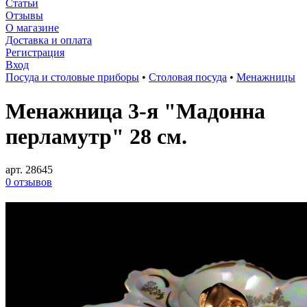
Статьи
Отзывы
О магазине
Доставка и оплата
Регистрация
Вход
Посуда и столовые приборы
•
Столовая посуда
•
Менажницы
Менажница 3-я "Мадонна
перламутр" 28 см.
арт. 28645
0 отзывов