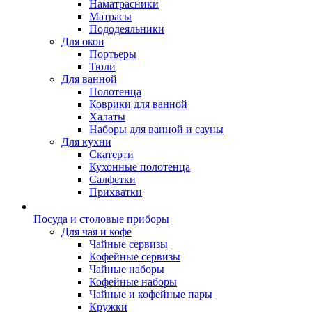
Наматрасники
Матрасы
Пододеяльники
Для окон
Портьеры
Тюли
Для ванной
Полотенца
Коврики для ванной
Халаты
Наборы для ванной и сауны
Для кухни
Скатерти
Кухонные полотенца
Салфетки
Прихватки
Посуда и столовые приборы
Для чая и кофе
Чайные сервизы
Кофейные сервизы
Чайные наборы
Кофейные наборы
Чайные и кофейные пары
Кружки