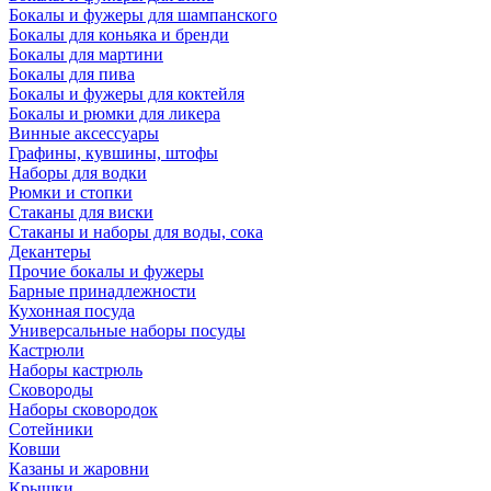
Бокалы и фужеры для шампанского
Бокалы для коньяка и бренди
Бокалы для мартини
Бокалы для пива
Бокалы и фужеры для коктейля
Бокалы и рюмки для ликера
Винные аксессуары
Графины, кувшины, штофы
Наборы для водки
Рюмки и стопки
Стаканы для виски
Стаканы и наборы для воды, сока
Декантеры
Прочие бокалы и фужеры
Барные принадлежности
Кухонная посуда
Универсальные наборы посуды
Кастрюли
Наборы кастрюль
Сковороды
Наборы сковородок
Сотейники
Ковши
Казаны и жаровни
Крышки