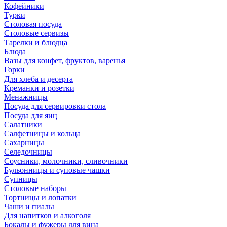
Кофейники
Турки
Столовая посуда
Столовые сервизы
Тарелки и блюдца
Блюда
Вазы для конфет, фруктов, варенья
Горки
Для хлеба и десерта
Креманки и розетки
Менажницы
Посуда для сервировки стола
Посуда для яиц
Салатники
Салфетницы и кольца
Сахарницы
Селедочницы
Соусники, молочники, сливочники
Бульонницы и суповые чашки
Супницы
Столовые наборы
Тортницы и лопатки
Чаши и пиалы
Для напитков и алкоголя
Бокалы и фужеры для вина