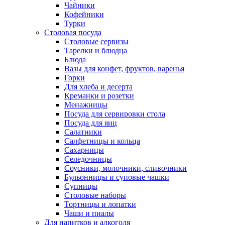
Чайники
Кофейники
Турки
Столовая посуда
Столовые сервизы
Тарелки и блюдца
Блюда
Вазы для конфет, фруктов, варенья
Горки
Для хлеба и десерта
Креманки и розетки
Менажницы
Посуда для сервировки стола
Посуда для яиц
Салатники
Салфетницы и кольца
Сахарницы
Селедочницы
Соусники, молочники, сливочники
Бульонницы и суповые чашки
Супницы
Столовые наборы
Тортницы и лопатки
Чаши и пиалы
Для напитков и алкоголя