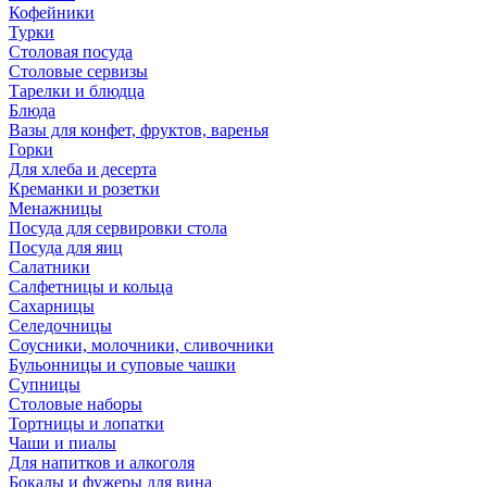
Кофейники
Турки
Столовая посуда
Столовые сервизы
Тарелки и блюдца
Блюда
Вазы для конфет, фруктов, варенья
Горки
Для хлеба и десерта
Креманки и розетки
Менажницы
Посуда для сервировки стола
Посуда для яиц
Салатники
Салфетницы и кольца
Сахарницы
Селедочницы
Соусники, молочники, сливочники
Бульонницы и суповые чашки
Супницы
Столовые наборы
Тортницы и лопатки
Чаши и пиалы
Для напитков и алкоголя
Бокалы и фужеры для вина