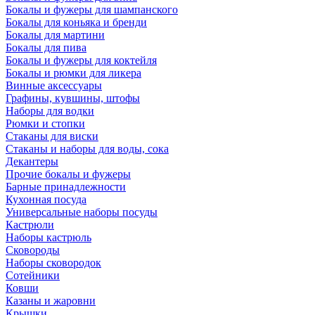
Бокалы и фужеры для шампанского
Бокалы для коньяка и бренди
Бокалы для мартини
Бокалы для пива
Бокалы и фужеры для коктейля
Бокалы и рюмки для ликера
Винные аксессуары
Графины, кувшины, штофы
Наборы для водки
Рюмки и стопки
Стаканы для виски
Стаканы и наборы для воды, сока
Декантеры
Прочие бокалы и фужеры
Барные принадлежности
Кухонная посуда
Универсальные наборы посуды
Кастрюли
Наборы кастрюль
Сковороды
Наборы сковородок
Сотейники
Ковши
Казаны и жаровни
Крышки