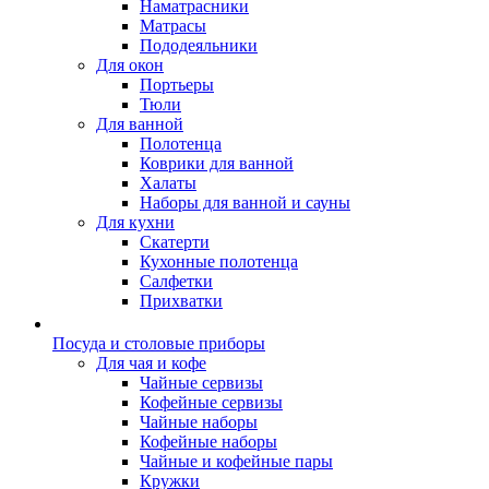
Наматрасники
Матрасы
Пододеяльники
Для окон
Портьеры
Тюли
Для ванной
Полотенца
Коврики для ванной
Халаты
Наборы для ванной и сауны
Для кухни
Скатерти
Кухонные полотенца
Салфетки
Прихватки
Посуда и столовые приборы
Для чая и кофе
Чайные сервизы
Кофейные сервизы
Чайные наборы
Кофейные наборы
Чайные и кофейные пары
Кружки