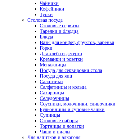
Чайники
Кофейники
Турки
Столовая посуда
Столовые сервизы
Тарелки и блюдца
Блюда
Вазы для конфет, фруктов, варенья
Горки
Для хлеба и десерта
Креманки и розетки
Менажницы
Посуда для сервировки стола
Посуда для яиц
Салатники
Салфетницы и кольца
Сахарницы
Селедочницы
Соусники, молочники, сливочники
Бульонницы и суповые чашки
Супницы
Столовые наборы
Тортницы и лопатки
Чаши и пиалы
Для напитков и алкоголя