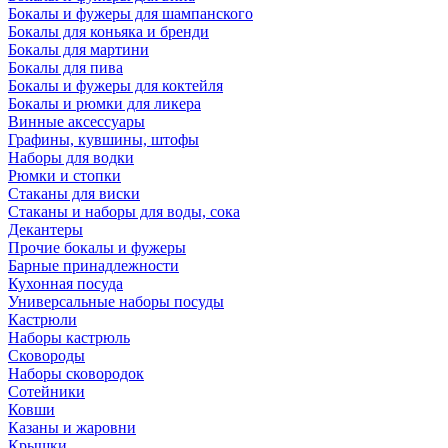
Бокалы и фужеры для шампанского
Бокалы для коньяка и бренди
Бокалы для мартини
Бокалы для пива
Бокалы и фужеры для коктейля
Бокалы и рюмки для ликера
Винные аксессуары
Графины, кувшины, штофы
Наборы для водки
Рюмки и стопки
Стаканы для виски
Стаканы и наборы для воды, сока
Декантеры
Прочие бокалы и фужеры
Барные принадлежности
Кухонная посуда
Универсальные наборы посуды
Кастрюли
Наборы кастрюль
Сковороды
Наборы сковородок
Сотейники
Ковши
Казаны и жаровни
Крышки