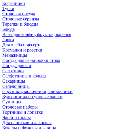
Кофейники
Турки
Столовая посуда
Столовые сервизы
Тарелки и блюдца
Блюда
Вазы для конфет, фруктов, варенья
Горки
Для хлеба и десерта
Креманки и розетки
Менажницы
Посуда для сервировки стола
Посуда для яиц
Салатники
Салфетницы и кольца
Сахарницы
Селедочницы
Соусники, молочники, сливочники
Бульонницы и суповые чашки
Супницы
Столовые наборы
Тортницы и лопатки
Чаши и пиалы
Для напитков и алкоголя
Бокалы и фужеры для вина