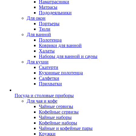
Наматрасники
Матрасы
Пододеяльники
Для окон
Портьеры
Тюли
Для ванной
Полотенца
Коврики для ванной
Халаты
Наборы для ванной и сауны
Для кухни
Скатерти
Кухонные полотенца
Салфетки
Прихватки
Посуда и столовые приборы
Для чая и кофе
Чайные сервизы
Кофейные сервизы
Чайные наборы
Кофейные наборы
Чайные и кофейные пары
Кружки