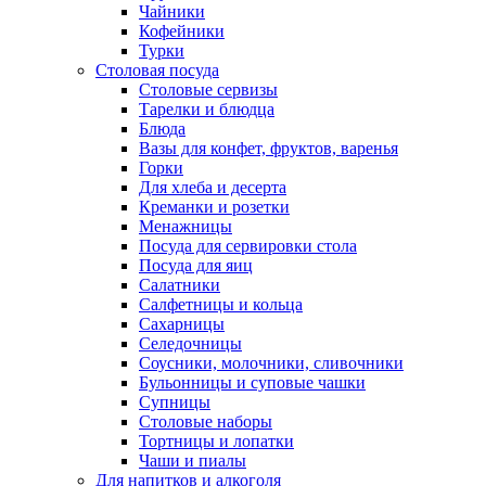
Чайники
Кофейники
Турки
Столовая посуда
Столовые сервизы
Тарелки и блюдца
Блюда
Вазы для конфет, фруктов, варенья
Горки
Для хлеба и десерта
Креманки и розетки
Менажницы
Посуда для сервировки стола
Посуда для яиц
Салатники
Салфетницы и кольца
Сахарницы
Селедочницы
Соусники, молочники, сливочники
Бульонницы и суповые чашки
Супницы
Столовые наборы
Тортницы и лопатки
Чаши и пиалы
Для напитков и алкоголя