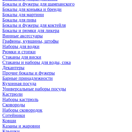
Бокалы и фужеры для шампанского
Бокалы для коньяка и бренди
Бокалы для мартини
Бокалы для пива
Бокалы и фужеры для коктейля
Бокалы и рюмки для ликера
Винные аксессуары
Графины, кувшины, штофы
Наборы для водки
Рюмки и стопки
Стаканы для виски
Стаканы и наборы для воды, сока
Декантеры
Прочие бокалы и фужеры
Барные принадлежности
Кухонная посуда
Универсальные наборы посуды
Кастрюли
Наборы кастрюль
Сковороды
Наборы сковородок
Сотейники
Ковши
Казаны и жаровни
Крышки