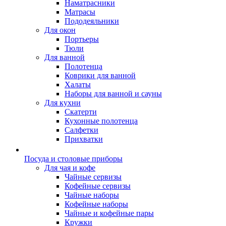
Наматрасники
Матрасы
Пододеяльники
Для окон
Портьеры
Тюли
Для ванной
Полотенца
Коврики для ванной
Халаты
Наборы для ванной и сауны
Для кухни
Скатерти
Кухонные полотенца
Салфетки
Прихватки
Посуда и столовые приборы
Для чая и кофе
Чайные сервизы
Кофейные сервизы
Чайные наборы
Кофейные наборы
Чайные и кофейные пары
Кружки