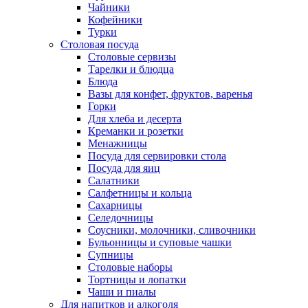
Чайники
Кофейники
Турки
Столовая посуда
Столовые сервизы
Тарелки и блюдца
Блюда
Вазы для конфет, фруктов, варенья
Горки
Для хлеба и десерта
Креманки и розетки
Менажницы
Посуда для сервировки стола
Посуда для яиц
Салатники
Салфетницы и кольца
Сахарницы
Селедочницы
Соусники, молочники, сливочники
Бульонницы и суповые чашки
Супницы
Столовые наборы
Тортницы и лопатки
Чаши и пиалы
Для напитков и алкоголя