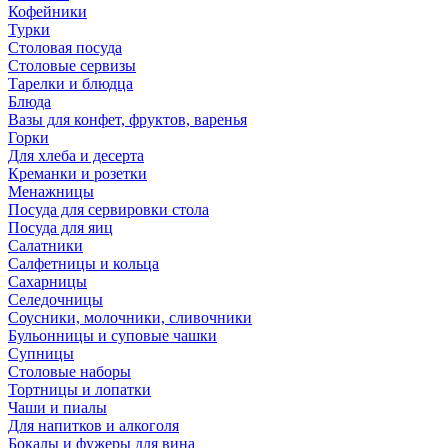
Кофейники
Турки
Столовая посуда
Столовые сервизы
Тарелки и блюдца
Блюда
Вазы для конфет, фруктов, варенья
Горки
Для хлеба и десерта
Креманки и розетки
Менажницы
Посуда для сервировки стола
Посуда для яиц
Салатники
Салфетницы и кольца
Сахарницы
Селедочницы
Соусники, молочники, сливочники
Бульонницы и суповые чашки
Супницы
Столовые наборы
Тортницы и лопатки
Чаши и пиалы
Для напитков и алкоголя
Бокалы и фужеры для вина