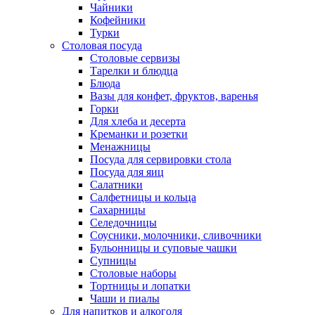
Чайники
Кофейники
Турки
Столовая посуда
Столовые сервизы
Тарелки и блюдца
Блюда
Вазы для конфет, фруктов, варенья
Горки
Для хлеба и десерта
Креманки и розетки
Менажницы
Посуда для сервировки стола
Посуда для яиц
Салатники
Салфетницы и кольца
Сахарницы
Селедочницы
Соусники, молочники, сливочники
Бульонницы и суповые чашки
Супницы
Столовые наборы
Тортницы и лопатки
Чаши и пиалы
Для напитков и алкоголя