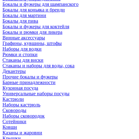
Бокалы и фужеры для шампанского
Бокалы для коньяка и бренди
Бокалы для мартини
Бокалы для пива
Бокалы и фужеры для коктейля
Бокалы и рюмки для ликера
Винные аксессуары
Графины, кувшины, штофы
Наборы для водки
Рюмки и стопки
Стаканы для виски
Стаканы и наборы для воды, сока
Декантеры
Прочие бокалы и фужеры
Барные принадлежности
Кухонная посуда
Универсальные наборы посуды
Кастрюли
Наборы кастрюль
Сковороды
Наборы сковородок
Сотейники
Ковши
Казаны и жаровни
Крышки