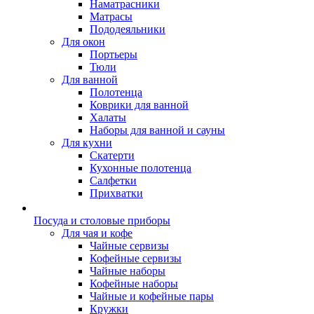
Наматрасники
Матрасы
Пододеяльники
Для окон
Портьеры
Тюли
Для ванной
Полотенца
Коврики для ванной
Халаты
Наборы для ванной и сауны
Для кухни
Скатерти
Кухонные полотенца
Салфетки
Прихватки
Посуда и столовые приборы
Для чая и кофе
Чайные сервизы
Кофейные сервизы
Чайные наборы
Кофейные наборы
Чайные и кофейные пары
Кружки