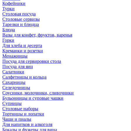
Кофейники
Турки
Столовая посуда
Столовые сервизы
Тарелки и блюдца
Блюда
Вазы для конфет, фруктов, варенья
Горки
Для хлеба и десерта
Креманки и розетки
Менажницы
Посуда для сервировки стола
Посуда для яиц
Салатники
Салфетницы и кольца
Сахарницы
Селедочницы
Соусники, молочники, сливочники
Бульонницы и суповые чашки
Супницы
Столовые наборы
Тортницы и лопатки
Чаши и пиалы
Для напитков и алкоголя
Бокалы и фужеры для вина