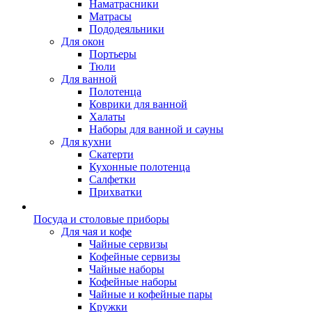
Наматрасники
Матрасы
Пододеяльники
Для окон
Портьеры
Тюли
Для ванной
Полотенца
Коврики для ванной
Халаты
Наборы для ванной и сауны
Для кухни
Скатерти
Кухонные полотенца
Салфетки
Прихватки
Посуда и столовые приборы
Для чая и кофе
Чайные сервизы
Кофейные сервизы
Чайные наборы
Кофейные наборы
Чайные и кофейные пары
Кружки