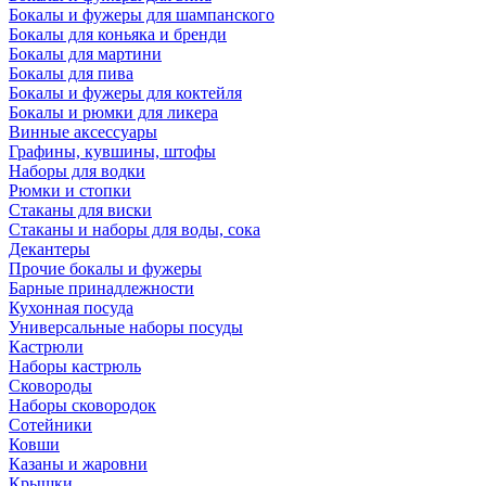
Бокалы и фужеры для шампанского
Бокалы для коньяка и бренди
Бокалы для мартини
Бокалы для пива
Бокалы и фужеры для коктейля
Бокалы и рюмки для ликера
Винные аксессуары
Графины, кувшины, штофы
Наборы для водки
Рюмки и стопки
Стаканы для виски
Стаканы и наборы для воды, сока
Декантеры
Прочие бокалы и фужеры
Барные принадлежности
Кухонная посуда
Универсальные наборы посуды
Кастрюли
Наборы кастрюль
Сковороды
Наборы сковородок
Сотейники
Ковши
Казаны и жаровни
Крышки