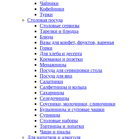
Чайники
Кофейники
Турки
Столовая посуда
Столовые сервизы
Тарелки и блюдца
Блюда
Вазы для конфет, фруктов, варенья
Горки
Для хлеба и десерта
Креманки и розетки
Менажницы
Посуда для сервировки стола
Посуда для яиц
Салатники
Салфетницы и кольца
Сахарницы
Селедочницы
Соусники, молочники, сливочники
Бульонницы и суповые чашки
Супницы
Столовые наборы
Тортницы и лопатки
Чаши и пиалы
Для напитков и алкоголя