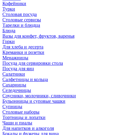
Кофейники
Турки
Столовая посуда
Столовые сервизы
Тарелки и блюдца
Блюда
Вазы для конфет, фруктов, варенья
Горки
Для хлеба и десерта
Креманки и розетки
Менажницы
Посуда для сервировки стола
Посуда для яиц
Салатники
Салфетницы и кольца
Сахарницы
Селедочницы
Соусники, молочники, сливочники
Бульонницы и суповые чашки
Супницы
Столовые наборы
Тортницы и лопатки
Чаши и пиалы
Для напитков и алкоголя
Бокалы и фужеры для вина