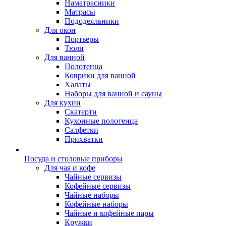
Наматрасники
Матрасы
Пододеяльники
Для окон
Портьеры
Тюли
Для ванной
Полотенца
Коврики для ванной
Халаты
Наборы для ванной и сауны
Для кухни
Скатерти
Кухонные полотенца
Салфетки
Прихватки
Посуда и столовые приборы
Для чая и кофе
Чайные сервизы
Кофейные сервизы
Чайные наборы
Кофейные наборы
Чайные и кофейные пары
Кружки