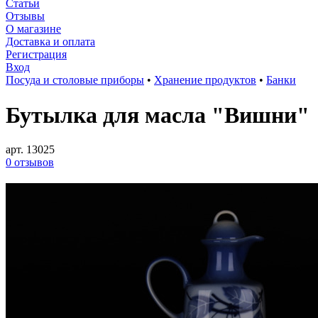
Статьи
Отзывы
О магазине
Доставка и оплата
Регистрация
Вход
Посуда и столовые приборы
•
Хранение продуктов
•
Банки
Бутылка для масла "Вишни"
арт. 13025
0 отзывов