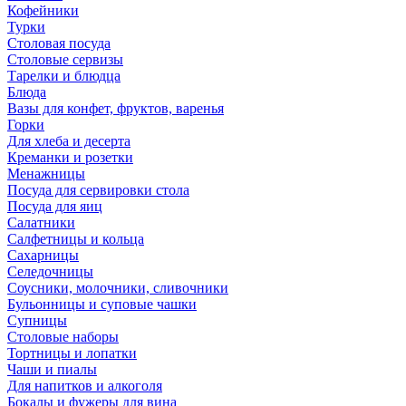
Кофейники
Турки
Столовая посуда
Столовые сервизы
Тарелки и блюдца
Блюда
Вазы для конфет, фруктов, варенья
Горки
Для хлеба и десерта
Креманки и розетки
Менажницы
Посуда для сервировки стола
Посуда для яиц
Салатники
Салфетницы и кольца
Сахарницы
Селедочницы
Соусники, молочники, сливочники
Бульонницы и суповые чашки
Супницы
Столовые наборы
Тортницы и лопатки
Чаши и пиалы
Для напитков и алкоголя
Бокалы и фужеры для вина