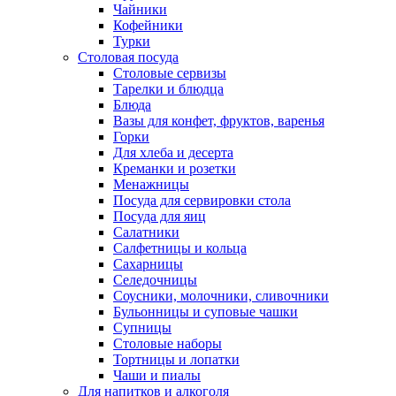
Чайники
Кофейники
Турки
Столовая посуда
Столовые сервизы
Тарелки и блюдца
Блюда
Вазы для конфет, фруктов, варенья
Горки
Для хлеба и десерта
Креманки и розетки
Менажницы
Посуда для сервировки стола
Посуда для яиц
Салатники
Салфетницы и кольца
Сахарницы
Селедочницы
Соусники, молочники, сливочники
Бульонницы и суповые чашки
Супницы
Столовые наборы
Тортницы и лопатки
Чаши и пиалы
Для напитков и алкоголя