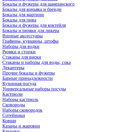
Бокалы и фужеры для шампанского
Бокалы для коньяка и бренди
Бокалы для мартини
Бокалы для пива
Бокалы и фужеры для коктейля
Бокалы и рюмки для ликера
Винные аксессуары
Графины, кувшины, штофы
Наборы для водки
Рюмки и стопки
Стаканы для виски
Стаканы и наборы для воды, сока
Декантеры
Прочие бокалы и фужеры
Барные принадлежности
Кухонная посуда
Универсальные наборы посуды
Кастрюли
Наборы кастрюль
Сковороды
Наборы сковородок
Сотейники
Ковши
Казаны и жаровни
Крышки