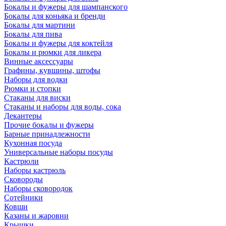
Бокалы и фужеры для шампанского
Бокалы для коньяка и бренди
Бокалы для мартини
Бокалы для пива
Бокалы и фужеры для коктейля
Бокалы и рюмки для ликера
Винные аксессуары
Графины, кувшины, штофы
Наборы для водки
Рюмки и стопки
Стаканы для виски
Стаканы и наборы для воды, сока
Декантеры
Прочие бокалы и фужеры
Барные принадлежности
Кухонная посуда
Универсальные наборы посуды
Кастрюли
Наборы кастрюль
Сковороды
Наборы сковородок
Сотейники
Ковши
Казаны и жаровни
Крышки