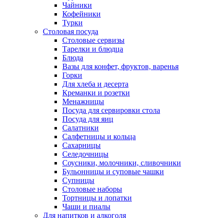
Чайники
Кофейники
Турки
Столовая посуда
Столовые сервизы
Тарелки и блюдца
Блюда
Вазы для конфет, фруктов, варенья
Горки
Для хлеба и десерта
Креманки и розетки
Менажницы
Посуда для сервировки стола
Посуда для яиц
Салатники
Салфетницы и кольца
Сахарницы
Селедочницы
Соусники, молочники, сливочники
Бульонницы и суповые чашки
Супницы
Столовые наборы
Тортницы и лопатки
Чаши и пиалы
Для напитков и алкоголя