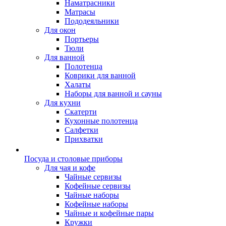
Наматрасники
Матрасы
Пододеяльники
Для окон
Портьеры
Тюли
Для ванной
Полотенца
Коврики для ванной
Халаты
Наборы для ванной и сауны
Для кухни
Скатерти
Кухонные полотенца
Салфетки
Прихватки
Посуда и столовые приборы
Для чая и кофе
Чайные сервизы
Кофейные сервизы
Чайные наборы
Кофейные наборы
Чайные и кофейные пары
Кружки