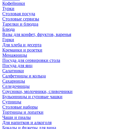
Кофейники
Турки
Столовая посуда
Столовые сервизы
Тарелки и блюдца
Блюда
Вазы для конфет, фруктов, варенья
Горки
Для хлеба и десерта
Креманки и розетки
Менажницы
Посуда для сервировки стола
Посуда для яиц
Салатники
Салфетницы и кольца
Сахарницы
Селедочницы
Соусники, молочники, сливочники
Бульонницы и суповые чашки
Супницы
Столовые наборы
Тортницы и лопатки
Чаши и пиалы
Для напитков и алкоголя
Бокалы и фужеры для вина