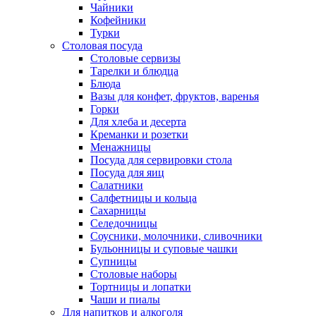
Чайники
Кофейники
Турки
Столовая посуда
Столовые сервизы
Тарелки и блюдца
Блюда
Вазы для конфет, фруктов, варенья
Горки
Для хлеба и десерта
Креманки и розетки
Менажницы
Посуда для сервировки стола
Посуда для яиц
Салатники
Салфетницы и кольца
Сахарницы
Селедочницы
Соусники, молочники, сливочники
Бульонницы и суповые чашки
Супницы
Столовые наборы
Тортницы и лопатки
Чаши и пиалы
Для напитков и алкоголя