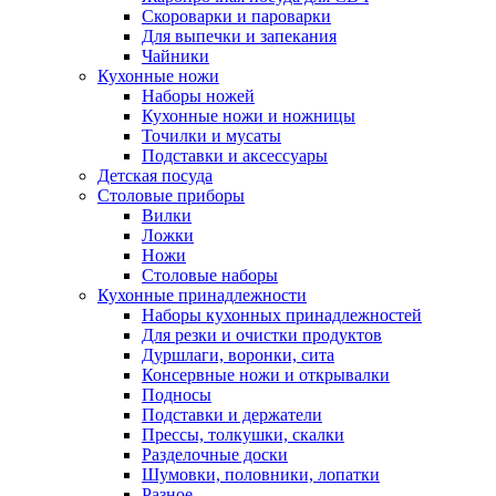
Скороварки и пароварки
Для выпечки и запекания
Чайники
Кухонные ножи
Наборы ножей
Кухонные ножи и ножницы
Точилки и мусаты
Подставки и аксессуары
Детская посуда
Столовые приборы
Вилки
Ложки
Ножи
Столовые наборы
Кухонные принадлежности
Наборы кухонных принадлежностей
Для резки и очистки продуктов
Дуршлаги, воронки, сита
Консервные ножи и открывалки
Подносы
Подставки и держатели
Прессы, толкушки, скалки
Разделочные доски
Шумовки, половники, лопатки
Разное