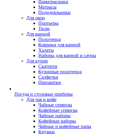
Наматрасники
Матрасы
Пододеяльники
Для окон
Портьеры
Тюли
Для ванной
Полотенца
Коврики для ванной
Халаты
Наборы для ванной и сауны
Для кухни
Скатерти
Кухонные полотенца
Салфетки
Прихватки
Посуда и столовые приборы
Для чая и кофе
Чайные сервизы
Кофейные сервизы
Чайные наборы
Кофейные наборы
Чайные и кофейные пары
Кружки