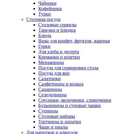
Чайники
Кофейники
Турки
Столовая посуда
Столовые сервизы
Тарелки и блюдца
Блюда
Вазы для конфет, фруктов, варенья
Горки
Для хлеба и десерта
Креманки и розетки
Менажницы
Посуда для сервировки стола
Посуда для яиц
Салатники
Салфетницы и кольца
Сахарницы
Селедочницы
Соусники, молочники, сливочники
Бульонницы и суповые чашки
Супницы
Столовые наборы
Тортницы и лопатки
Чаши и пиалы
Для напитков и алкоголя