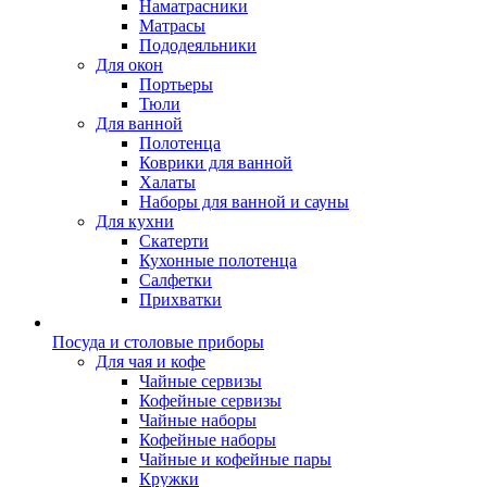
Наматрасники
Матрасы
Пододеяльники
Для окон
Портьеры
Тюли
Для ванной
Полотенца
Коврики для ванной
Халаты
Наборы для ванной и сауны
Для кухни
Скатерти
Кухонные полотенца
Салфетки
Прихватки
Посуда и столовые приборы
Для чая и кофе
Чайные сервизы
Кофейные сервизы
Чайные наборы
Кофейные наборы
Чайные и кофейные пары
Кружки