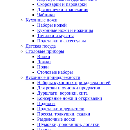
Скороварки и пароварки
Для выпечки и запекания
Чайники
Кухонные ножи
Наборы ножей
Кухонные ножи и ножницы
Точилки и мусаты
Подставки и аксессуары
Детская посуда
Столовые приборы
Вилки
Ложки
Ножи
Столовые наборы
Кухонные принадлежности
Наборы кухонных принадлежностей
Для резки и очистки продуктов
Дуршлаги, воронки, сита
Консервные ножи и открывалки
Подносы
Подставки и держатели
Прессы, толкушки, скалки
Разделочные доски
Шумовки, половники, лопатки
Разное