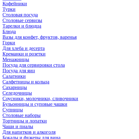
Кофейники
Турки
Столовая посуда
Столовые сервизы
Тарелки и блюдца
Блюда
Вазы для конфет, фруктов, варенья
Горки
Для хлеба и десерта
Креманки и розетки
Менажницы
Посуда для сервировки стола
Посуда для яиц
Салатники
Салфетницы и кольца
Сахарницы
Селедочницы
Соусники, молочники, сливочники
Бульонницы и суповые чашки
Супницы
Столовые наборы
Тортницы и лопатки
Чаши и пиалы
Для напитков и алкоголя
Бокалы и фужеры для вина