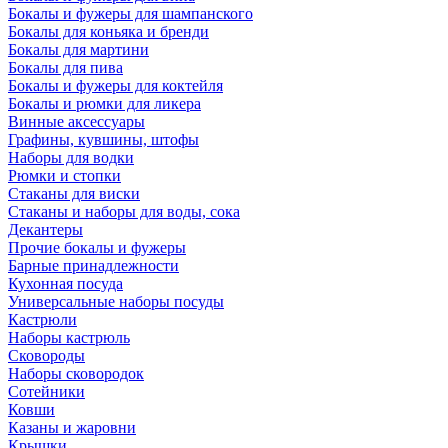
Бокалы и фужеры для шампанского
Бокалы для коньяка и бренди
Бокалы для мартини
Бокалы для пива
Бокалы и фужеры для коктейля
Бокалы и рюмки для ликера
Винные аксессуары
Графины, кувшины, штофы
Наборы для водки
Рюмки и стопки
Стаканы для виски
Стаканы и наборы для воды, сока
Декантеры
Прочие бокалы и фужеры
Барные принадлежности
Кухонная посуда
Универсальные наборы посуды
Кастрюли
Наборы кастрюль
Сковороды
Наборы сковородок
Сотейники
Ковши
Казаны и жаровни
Крышки