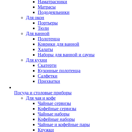
Наматрасники
Матрасы
Пододеяльники
Для окон
Портьеры
Тюли
Для ванной
Полотенца
Коврики для ванной
Халаты
Наборы для ванной и сауны
Для кухни
Скатерти
Кухонные полотенца
Салфетки
Прихватки
Посуда и столовые приборы
Для чая и кофе
Чайные сервизы
Кофейные сервизы
Чайные наборы
Кофейные наборы
Чайные и кофейные пары
Кружки