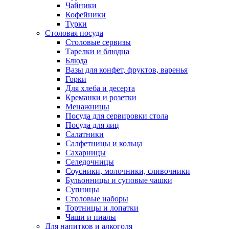
Чайники
Кофейники
Турки
Столовая посуда
Столовые сервизы
Тарелки и блюдца
Блюда
Вазы для конфет, фруктов, варенья
Горки
Для хлеба и десерта
Креманки и розетки
Менажницы
Посуда для сервировки стола
Посуда для яиц
Салатники
Салфетницы и кольца
Сахарницы
Селедочницы
Соусники, молочники, сливочники
Бульонницы и суповые чашки
Супницы
Столовые наборы
Тортницы и лопатки
Чаши и пиалы
Для напитков и алкоголя