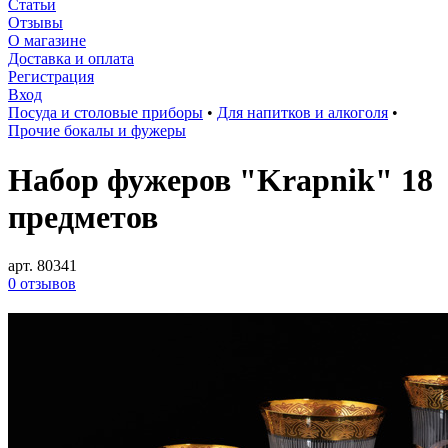
Статьи
Отзывы
О магазине
Доставка и оплата
Регистрация
Вход
Посуда и столовые приборы
•
Для напитков и алкоголя
•
Прочие бокалы и фужеры
Набор фужеров "Krapnik" 18
предметов
арт. 80341
0 отзывов