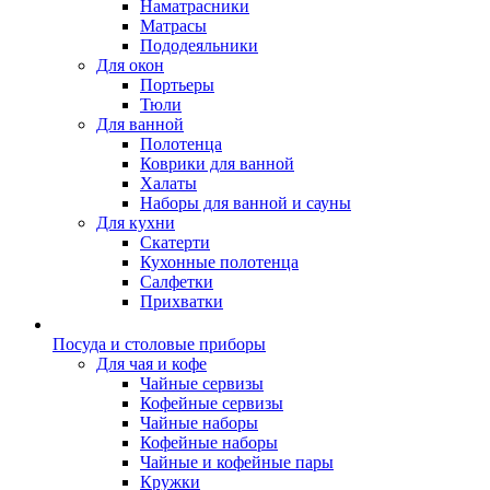
Наматрасники
Матрасы
Пододеяльники
Для окон
Портьеры
Тюли
Для ванной
Полотенца
Коврики для ванной
Халаты
Наборы для ванной и сауны
Для кухни
Скатерти
Кухонные полотенца
Салфетки
Прихватки
Посуда и столовые приборы
Для чая и кофе
Чайные сервизы
Кофейные сервизы
Чайные наборы
Кофейные наборы
Чайные и кофейные пары
Кружки