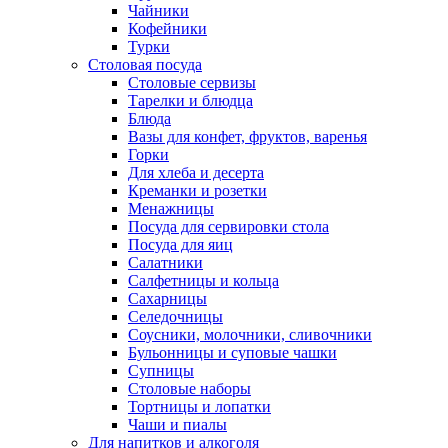
Чайники
Кофейники
Турки
Столовая посуда
Столовые сервизы
Тарелки и блюдца
Блюда
Вазы для конфет, фруктов, варенья
Горки
Для хлеба и десерта
Креманки и розетки
Менажницы
Посуда для сервировки стола
Посуда для яиц
Салатники
Салфетницы и кольца
Сахарницы
Селедочницы
Соусники, молочники, сливочники
Бульонницы и суповые чашки
Супницы
Столовые наборы
Тортницы и лопатки
Чаши и пиалы
Для напитков и алкоголя