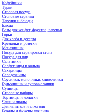
Кофейники
Турки
Столовая посуда
Столовые сервизы
Тарелки и блюдца
Блюда
Вазы для конфет, фруктов, варенья
Горки
Для хлеба и десерта
Креманки и розетки
Менажницы
Посуда для сервировки стола
Посуда для яиц
Салатники
Салфетницы и кольца
Сахарницы
Селедочницы
Соусники, молочники, сливочники
Бульонницы и суповые чашки
Супницы
Столовые наборы
Тортницы и лопатки
Чаши и пиалы
Для напитков и алкоголя
Бокалы и фужеры для вина