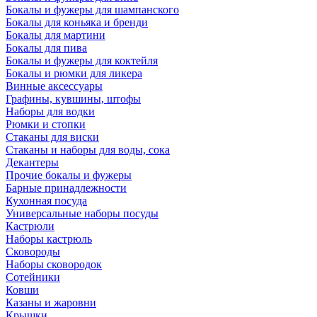
Бокалы и фужеры для шампанского
Бокалы для коньяка и бренди
Бокалы для мартини
Бокалы для пива
Бокалы и фужеры для коктейля
Бокалы и рюмки для ликера
Винные аксессуары
Графины, кувшины, штофы
Наборы для водки
Рюмки и стопки
Стаканы для виски
Стаканы и наборы для воды, сока
Декантеры
Прочие бокалы и фужеры
Барные принадлежности
Кухонная посуда
Универсальные наборы посуды
Кастрюли
Наборы кастрюль
Сковороды
Наборы сковородок
Сотейники
Ковши
Казаны и жаровни
Крышки