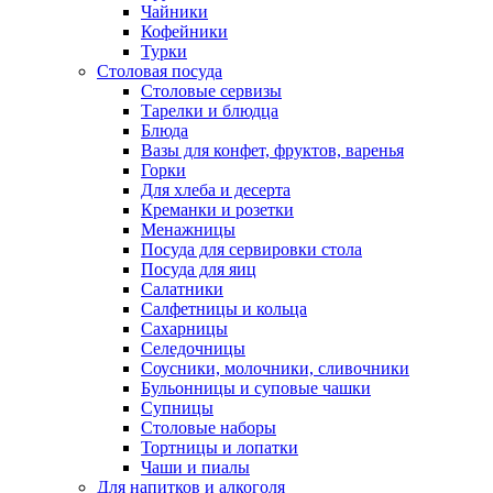
Чайники
Кофейники
Турки
Столовая посуда
Столовые сервизы
Тарелки и блюдца
Блюда
Вазы для конфет, фруктов, варенья
Горки
Для хлеба и десерта
Креманки и розетки
Менажницы
Посуда для сервировки стола
Посуда для яиц
Салатники
Салфетницы и кольца
Сахарницы
Селедочницы
Соусники, молочники, сливочники
Бульонницы и суповые чашки
Супницы
Столовые наборы
Тортницы и лопатки
Чаши и пиалы
Для напитков и алкоголя