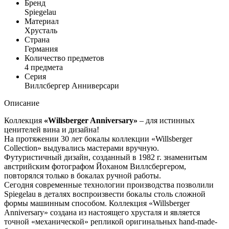
Бренд
Spiegelau
Материал
Хрусталь
Страна
Германия
Количество предметов
4 предмета
Серия
Виллсбергер Анниверсари
Описание
Коллекция
«Willsberger Anniversary»
– для истинных
ценителей вина и дизайна!
На протяжении 30 лет бокалы коллекции «Willsberger
Collection» выдувались мастерами вручную.
Футуристичный дизайн, созданный в 1982 г. знаменитым
австрийским фотографом Йоханом Виллсбергером,
повторялся только в бокалах ручной работы.
Сегодня современные технологии производства позволили
Spiegelau в деталях воспроизвести бокалы столь сложной
формы машинным способом. Коллекция «Willsberger
Anniversary» создана из настоящего хрусталя и является
точной «механической» репликой оригинальных hand-made-