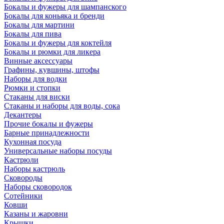
Бокалы и фужеры для шампанского
Бокалы для коньяка и бренди
Бокалы для мартини
Бокалы для пива
Бокалы и фужеры для коктейля
Бокалы и рюмки для ликера
Винные аксессуары
Графины, кувшины, штофы
Наборы для водки
Рюмки и стопки
Стаканы для виски
Стаканы и наборы для воды, сока
Декантеры
Прочие бокалы и фужеры
Барные принадлежности
Кухонная посуда
Универсальные наборы посуды
Кастрюли
Наборы кастрюль
Сковороды
Наборы сковородок
Сотейники
Ковши
Казаны и жаровни
Крышки