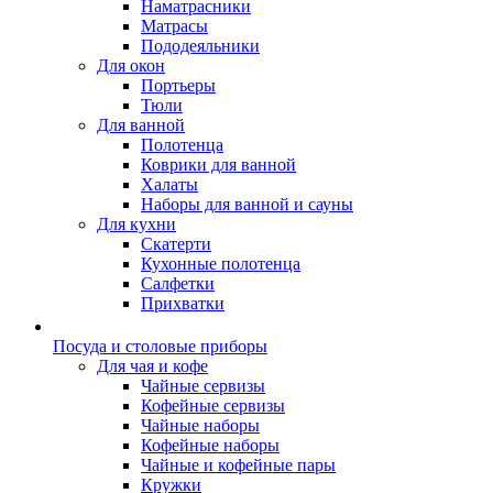
Наматрасники
Матрасы
Пододеяльники
Для окон
Портьеры
Тюли
Для ванной
Полотенца
Коврики для ванной
Халаты
Наборы для ванной и сауны
Для кухни
Скатерти
Кухонные полотенца
Салфетки
Прихватки
Посуда и столовые приборы
Для чая и кофе
Чайные сервизы
Кофейные сервизы
Чайные наборы
Кофейные наборы
Чайные и кофейные пары
Кружки