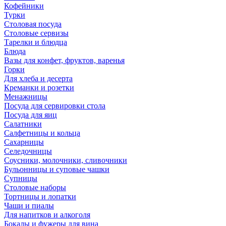
Кофейники
Турки
Столовая посуда
Столовые сервизы
Тарелки и блюдца
Блюда
Вазы для конфет, фруктов, варенья
Горки
Для хлеба и десерта
Креманки и розетки
Менажницы
Посуда для сервировки стола
Посуда для яиц
Салатники
Салфетницы и кольца
Сахарницы
Селедочницы
Соусники, молочники, сливочники
Бульонницы и суповые чашки
Супницы
Столовые наборы
Тортницы и лопатки
Чаши и пиалы
Для напитков и алкоголя
Бокалы и фужеры для вина