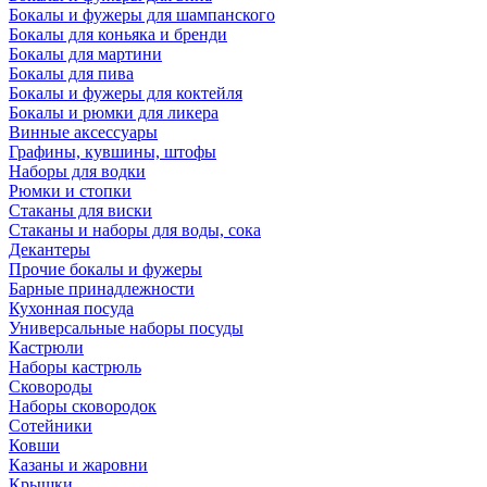
Бокалы и фужеры для шампанского
Бокалы для коньяка и бренди
Бокалы для мартини
Бокалы для пива
Бокалы и фужеры для коктейля
Бокалы и рюмки для ликера
Винные аксессуары
Графины, кувшины, штофы
Наборы для водки
Рюмки и стопки
Стаканы для виски
Стаканы и наборы для воды, сока
Декантеры
Прочие бокалы и фужеры
Барные принадлежности
Кухонная посуда
Универсальные наборы посуды
Кастрюли
Наборы кастрюль
Сковороды
Наборы сковородок
Сотейники
Ковши
Казаны и жаровни
Крышки