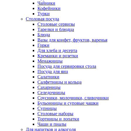
Чайники
Кофейники
Турки
Столовая посуда
Столовые сервизы
Тарелки и блюдца
Блюда
Вазы для конфет, фруктов, варенья
Горки
Для хлеба и десерта
Креманки и розетки
Менажницы
Посуда для сервировки стола
Посуда для яиц
Салатники
Салфетницы и кольца
Сахарницы
Селедочницы
Соусники, молочники, сливочники
Бульонницы и суповые чашки
Супницы
Столовые наборы
Тортницы и лопатки
Чаши и пиалы
Для напитков и алкоголя