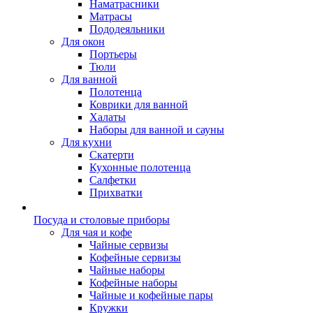
Наматрасники
Матрасы
Пододеяльники
Для окон
Портьеры
Тюли
Для ванной
Полотенца
Коврики для ванной
Халаты
Наборы для ванной и сауны
Для кухни
Скатерти
Кухонные полотенца
Салфетки
Прихватки
Посуда и столовые приборы
Для чая и кофе
Чайные сервизы
Кофейные сервизы
Чайные наборы
Кофейные наборы
Чайные и кофейные пары
Кружки