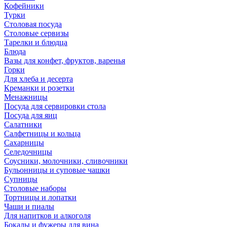
Кофейники
Турки
Столовая посуда
Столовые сервизы
Тарелки и блюдца
Блюда
Вазы для конфет, фруктов, варенья
Горки
Для хлеба и десерта
Креманки и розетки
Менажницы
Посуда для сервировки стола
Посуда для яиц
Салатники
Салфетницы и кольца
Сахарницы
Селедочницы
Соусники, молочники, сливочники
Бульонницы и суповые чашки
Супницы
Столовые наборы
Тортницы и лопатки
Чаши и пиалы
Для напитков и алкоголя
Бокалы и фужеры для вина