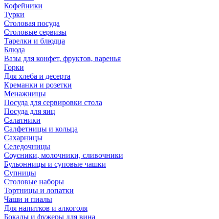
Кофейники
Турки
Столовая посуда
Столовые сервизы
Тарелки и блюдца
Блюда
Вазы для конфет, фруктов, варенья
Горки
Для хлеба и десерта
Креманки и розетки
Менажницы
Посуда для сервировки стола
Посуда для яиц
Салатники
Салфетницы и кольца
Сахарницы
Селедочницы
Соусники, молочники, сливочники
Бульонницы и суповые чашки
Супницы
Столовые наборы
Тортницы и лопатки
Чаши и пиалы
Для напитков и алкоголя
Бокалы и фужеры для вина