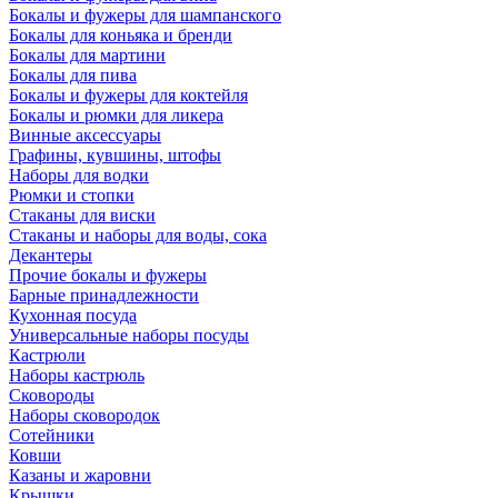
Бокалы и фужеры для шампанского
Бокалы для коньяка и бренди
Бокалы для мартини
Бокалы для пива
Бокалы и фужеры для коктейля
Бокалы и рюмки для ликера
Винные аксессуары
Графины, кувшины, штофы
Наборы для водки
Рюмки и стопки
Стаканы для виски
Стаканы и наборы для воды, сока
Декантеры
Прочие бокалы и фужеры
Барные принадлежности
Кухонная посуда
Универсальные наборы посуды
Кастрюли
Наборы кастрюль
Сковороды
Наборы сковородок
Сотейники
Ковши
Казаны и жаровни
Крышки