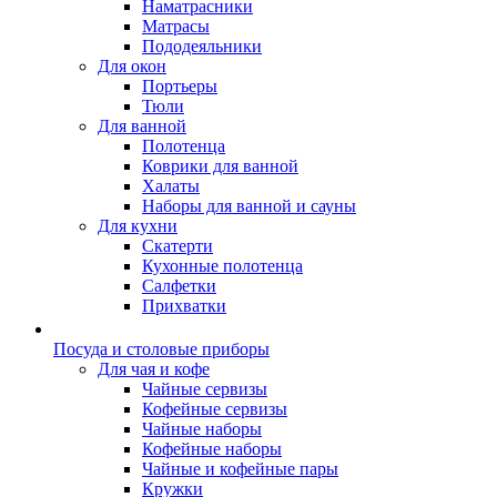
Наматрасники
Матрасы
Пододеяльники
Для окон
Портьеры
Тюли
Для ванной
Полотенца
Коврики для ванной
Халаты
Наборы для ванной и сауны
Для кухни
Скатерти
Кухонные полотенца
Салфетки
Прихватки
Посуда и столовые приборы
Для чая и кофе
Чайные сервизы
Кофейные сервизы
Чайные наборы
Кофейные наборы
Чайные и кофейные пары
Кружки