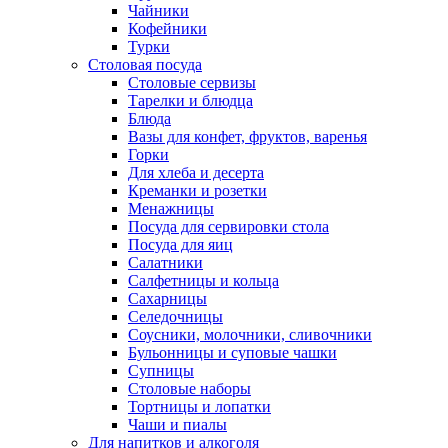
Чайники
Кофейники
Турки
Столовая посуда
Столовые сервизы
Тарелки и блюдца
Блюда
Вазы для конфет, фруктов, варенья
Горки
Для хлеба и десерта
Креманки и розетки
Менажницы
Посуда для сервировки стола
Посуда для яиц
Салатники
Салфетницы и кольца
Сахарницы
Селедочницы
Соусники, молочники, сливочники
Бульонницы и суповые чашки
Супницы
Столовые наборы
Тортницы и лопатки
Чаши и пиалы
Для напитков и алкоголя