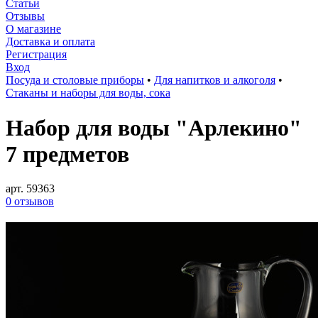
Статьи
Отзывы
О магазине
Доставка и оплата
Регистрация
Вход
Посуда и столовые приборы
•
Для напитков и алкоголя
•
Стаканы и наборы для воды, сока
Набор для воды "Арлекино"
7 предметов
арт. 59363
0 отзывов