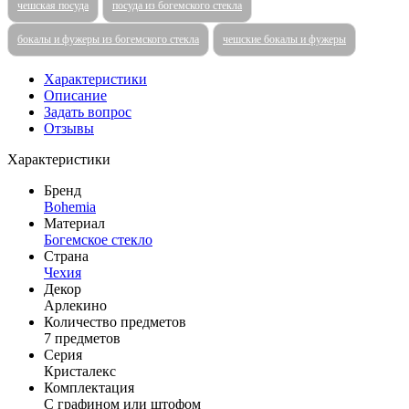
чешская посуда
посуда из богемского стекла
бокалы и фужеры из богемского стекла
чешские бокалы и фужеры
Характеристики
Описание
Задать вопрос
Отзывы
Характеристики
Бренд
Bohemia
Материал
Богемское стекло
Страна
Чехия
Декор
Арлекино
Количество предметов
7 предметов
Серия
Кристалекс
Комплектация
С графином или штофом