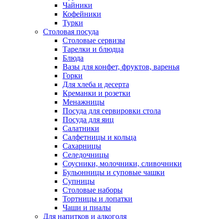
Чайники
Кофейники
Турки
Столовая посуда
Столовые сервизы
Тарелки и блюдца
Блюда
Вазы для конфет, фруктов, варенья
Горки
Для хлеба и десерта
Креманки и розетки
Менажницы
Посуда для сервировки стола
Посуда для яиц
Салатники
Салфетницы и кольца
Сахарницы
Селедочницы
Соусники, молочники, сливочники
Бульонницы и суповые чашки
Супницы
Столовые наборы
Тортницы и лопатки
Чаши и пиалы
Для напитков и алкоголя