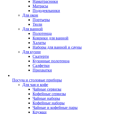
Наматрасники
Матрасы
Пододеяльники
Для окон
Портьеры
Тюли
Для ванной
Полотенца
Коврики для ванной
Халаты
Наборы для ванной и сауны
Для кухни
Скатерти
Кухонные полотенца
Салфетки
Прихватки
Посуда и столовые приборы
Для чая и кофе
Чайные сервизы
Кофейные сервизы
Чайные наборы
Кофейные наборы
Чайные и кофейные пары
Кружки