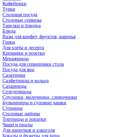
Кофейники
Турки
Столовая посуда
Столовые сервизы
Тарелки и блюдца
Блюда
Вазы для конфет, фруктов, варенья
Горки
Для хлеба и десерта
Креманки и розетки
Менажницы
Посуда для сервировки стола
Посуда для яиц
Салатники
Салфетницы и кольца
Сахарницы
Селедочницы
Соусники, молочники, сливочники
Бульонницы и суповые чашки
Супницы
Столовые наборы
Тортницы и лопатки
Чаши и пиалы
Для напитков и алкоголя
Бокалы и фужеры для вина