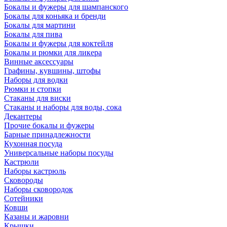
Бокалы и фужеры для шампанского
Бокалы для коньяка и бренди
Бокалы для мартини
Бокалы для пива
Бокалы и фужеры для коктейля
Бокалы и рюмки для ликера
Винные аксессуары
Графины, кувшины, штофы
Наборы для водки
Рюмки и стопки
Стаканы для виски
Стаканы и наборы для воды, сока
Декантеры
Прочие бокалы и фужеры
Барные принадлежности
Кухонная посуда
Универсальные наборы посуды
Кастрюли
Наборы кастрюль
Сковороды
Наборы сковородок
Сотейники
Ковши
Казаны и жаровни
Крышки