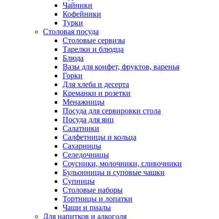
Чайники
Кофейники
Турки
Столовая посуда
Столовые сервизы
Тарелки и блюдца
Блюда
Вазы для конфет, фруктов, варенья
Горки
Для хлеба и десерта
Креманки и розетки
Менажницы
Посуда для сервировки стола
Посуда для яиц
Салатники
Салфетницы и кольца
Сахарницы
Селедочницы
Соусники, молочники, сливочники
Бульонницы и суповые чашки
Супницы
Столовые наборы
Тортницы и лопатки
Чаши и пиалы
Для напитков и алкоголя