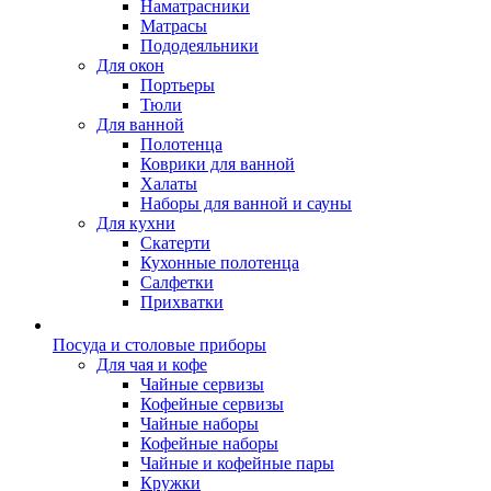
Наматрасники
Матрасы
Пододеяльники
Для окон
Портьеры
Тюли
Для ванной
Полотенца
Коврики для ванной
Халаты
Наборы для ванной и сауны
Для кухни
Скатерти
Кухонные полотенца
Салфетки
Прихватки
Посуда и столовые приборы
Для чая и кофе
Чайные сервизы
Кофейные сервизы
Чайные наборы
Кофейные наборы
Чайные и кофейные пары
Кружки