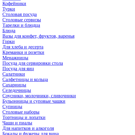
Кофейники
Турки
Столовая посуда
Столовые сервизы
Тарелки и блюдца
Блюда
Вазы для конфет, фруктов, варенья
Горки
Для хлеба и десерта
Креманки и розетки
Менажницы
Посуда для сервировки стола
Посуда для яиц
Салатники
Салфетницы и кольца
Сахарницы
Селедочницы
Соусники, молочники, сливочники
Бульонницы и суповые чашки
Супницы
Столовые наборы
Тортницы и лопатки
Чаши и пиалы
Для напитков и алкоголя
Бокалы и фужеры для вина