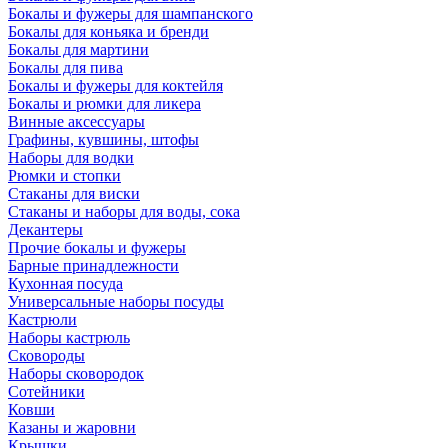
Бокалы и фужеры для шампанского
Бокалы для коньяка и бренди
Бокалы для мартини
Бокалы для пива
Бокалы и фужеры для коктейля
Бокалы и рюмки для ликера
Винные аксессуары
Графины, кувшины, штофы
Наборы для водки
Рюмки и стопки
Стаканы для виски
Стаканы и наборы для воды, сока
Декантеры
Прочие бокалы и фужеры
Барные принадлежности
Кухонная посуда
Универсальные наборы посуды
Кастрюли
Наборы кастрюль
Сковороды
Наборы сковородок
Сотейники
Ковши
Казаны и жаровни
Крышки