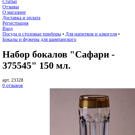
Статьи
Отзывы
О магазине
Доставка и оплата
Регистрация
Вход
Посуда и столовые приборы
•
Для напитков и алкоголя
•
Бокалы и фужеры для шампанского
Набор бокалов "Сафари -
375545" 150 мл.
арт. 23328
0 отзывов