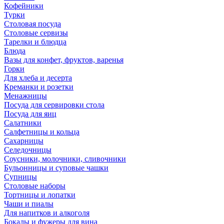
Кофейники
Турки
Столовая посуда
Столовые сервизы
Тарелки и блюдца
Блюда
Вазы для конфет, фруктов, варенья
Горки
Для хлеба и десерта
Креманки и розетки
Менажницы
Посуда для сервировки стола
Посуда для яиц
Салатники
Салфетницы и кольца
Сахарницы
Селедочницы
Соусники, молочники, сливочники
Бульонницы и суповые чашки
Супницы
Столовые наборы
Тортницы и лопатки
Чаши и пиалы
Для напитков и алкоголя
Бокалы и фужеры для вина