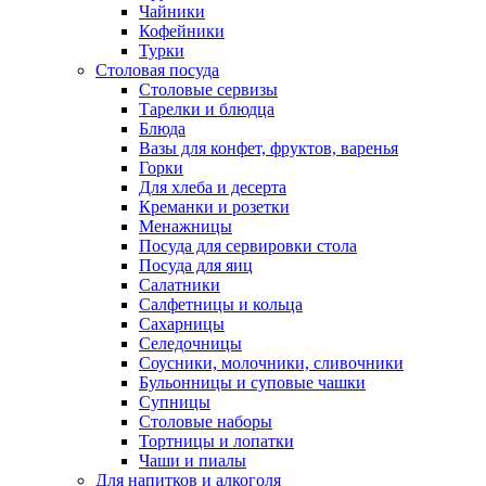
Чайники
Кофейники
Турки
Столовая посуда
Столовые сервизы
Тарелки и блюдца
Блюда
Вазы для конфет, фруктов, варенья
Горки
Для хлеба и десерта
Креманки и розетки
Менажницы
Посуда для сервировки стола
Посуда для яиц
Салатники
Салфетницы и кольца
Сахарницы
Селедочницы
Соусники, молочники, сливочники
Бульонницы и суповые чашки
Супницы
Столовые наборы
Тортницы и лопатки
Чаши и пиалы
Для напитков и алкоголя