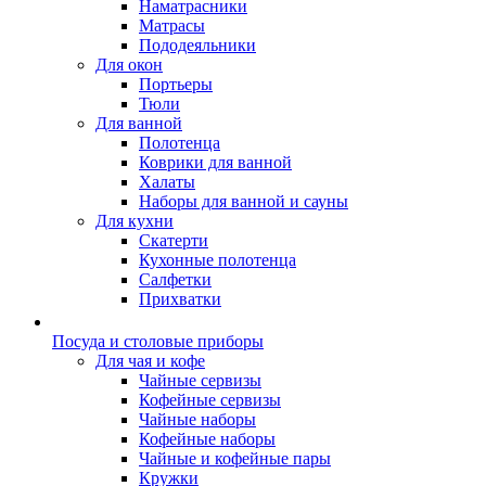
Наматрасники
Матрасы
Пододеяльники
Для окон
Портьеры
Тюли
Для ванной
Полотенца
Коврики для ванной
Халаты
Наборы для ванной и сауны
Для кухни
Скатерти
Кухонные полотенца
Салфетки
Прихватки
Посуда и столовые приборы
Для чая и кофе
Чайные сервизы
Кофейные сервизы
Чайные наборы
Кофейные наборы
Чайные и кофейные пары
Кружки