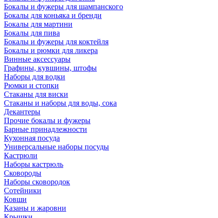
Бокалы и фужеры для шампанского
Бокалы для коньяка и бренди
Бокалы для мартини
Бокалы для пива
Бокалы и фужеры для коктейля
Бокалы и рюмки для ликера
Винные аксессуары
Графины, кувшины, штофы
Наборы для водки
Рюмки и стопки
Стаканы для виски
Стаканы и наборы для воды, сока
Декантеры
Прочие бокалы и фужеры
Барные принадлежности
Кухонная посуда
Универсальные наборы посуды
Кастрюли
Наборы кастрюль
Сковороды
Наборы сковородок
Сотейники
Ковши
Казаны и жаровни
Крышки