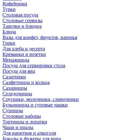
Кофейники
Турки
Столовая посуда
Столовые сервизы
Тарелки и блюдца
Блюда
Вазы для конфет, фруктов, варенья
Горки
Для хлеба и десерта
Креманки и розетки
Менажницы
Посуда для сервировки стола
Посуда для яиц
Салатники
Салфетницы и кольца
Сахарницы
Селедочницы
Соусники, молочники, сливочники
Бульонницы и суповые чашки
Супницы
Столовые наборы
Тортницы и лопатки
Чаши и пиалы
Для напитков и алкоголя
Бокалы и фужеры для вина