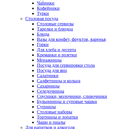
Чайники
Кофейники
Турки
Столовая посуда
Столовые сервизы
Тарелки и блюдца
Блюда
Вазы для конфет, фруктов, варенья
Горки
Для хлеба и десерта
Креманки и розетки
Менажницы
Посуда для сервировки стола
Посуда для яиц
Салатники
Салфетницы и кольца
Сахарницы
Селедочницы
Соусники, молочники, сливочники
Бульонницы и суповые чашки
Супницы
Столовые наборы
Тортницы и лопатки
Чаши и пиалы
Для напитков и алкоголя