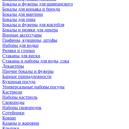
Бокалы и фужеры для шампанского
Бокалы для коньяка и бренди
Бокалы для мартини
Бокалы для пива
Бокалы и фужеры для коктейля
Бокалы и рюмки для ликера
Винные аксессуары
Графины, кувшины, штофы
Наборы для водки
Рюмки и стопки
Стаканы для виски
Стаканы и наборы для воды, сока
Декантеры
Прочие бокалы и фужеры
Барные принадлежности
Кухонная посуда
Универсальные наборы посуды
Кастрюли
Наборы кастрюль
Сковороды
Наборы сковородок
Сотейники
Ковши
Казаны и жаровни
Крышки