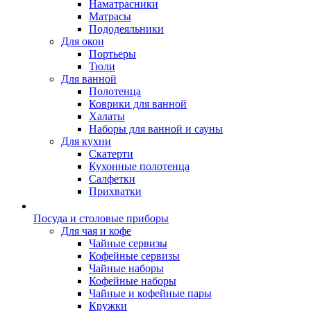
Наматрасники
Матрасы
Пододеяльники
Для окон
Портьеры
Тюли
Для ванной
Полотенца
Коврики для ванной
Халаты
Наборы для ванной и сауны
Для кухни
Скатерти
Кухонные полотенца
Салфетки
Прихватки
Посуда и столовые приборы
Для чая и кофе
Чайные сервизы
Кофейные сервизы
Чайные наборы
Кофейные наборы
Чайные и кофейные пары
Кружки