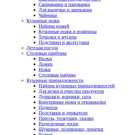
Скороварки и пароварки
Для выпечки и запекания
Чайники
Кухонные ножи
Наборы ножей
Кухонные ножи и ножницы
Точилки и мусаты
Подставки и аксессуары
Детская посуда
Столовые приборы
Вилки
Ложки
Ножи
Столовые наборы
Кухонные принадлежности
Наборы кухонных принадлежностей
Для резки и очистки продуктов
Дуршлаги, воронки, сита
Консервные ножи и открывалки
Подносы
Подставки и держатели
Прессы, толкушки, скалки
Разделочные доски
Шумовки, половники, лопатки
Разное