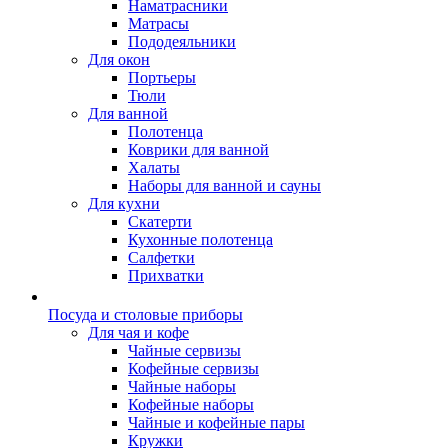
Наматрасники
Матрасы
Пододеяльники
Для окон
Портьеры
Тюли
Для ванной
Полотенца
Коврики для ванной
Халаты
Наборы для ванной и сауны
Для кухни
Скатерти
Кухонные полотенца
Салфетки
Прихватки
Посуда и столовые приборы
Для чая и кофе
Чайные сервизы
Кофейные сервизы
Чайные наборы
Кофейные наборы
Чайные и кофейные пары
Кружки