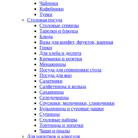
Чайники
Кофейники
Турки
Столовая посуда
Столовые сервизы
Тарелки и блюдца
Блюда
Вазы для конфет, фруктов, варенья
Горки
Для хлеба и десерта
Креманки и розетки
Менажницы
Посуда для сервировки стола
Посуда для яиц
Салатники
Салфетницы и кольца
Сахарницы
Селедочницы
Соусники, молочники, сливочники
Бульонницы и суповые чашки
Супницы
Столовые наборы
Тортницы и лопатки
Чаши и пиалы
Для напитков и алкоголя