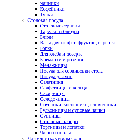
Чайники
Кофейники
Турки
Столовая посуда
Столовые сервизы
Тарелки и блюдца
Блюда
Вазы для конфет, фруктов, варенья
Горки
Для хлеба и десерта
Креманки и розетки
Менажницы
Посуда для сервировки стола
Посуда для яиц
Салатники
Салфетницы и кольца
Сахарницы
Селедочницы
Соусники, молочники, сливочники
Бульонницы и суповые чашки
Супницы
Столовые наборы
Тортницы и лопатки
Чаши и пиалы
Для напитков и алкоголя