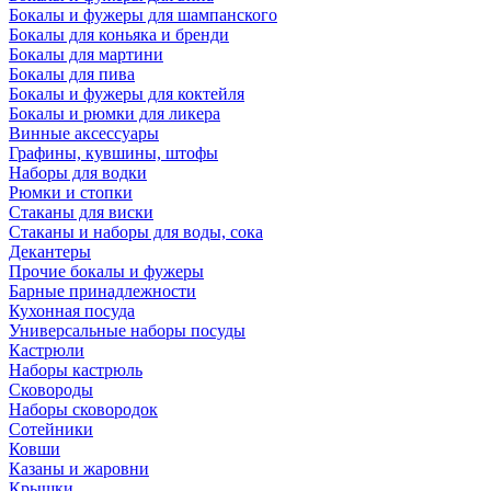
Бокалы и фужеры для шампанского
Бокалы для коньяка и бренди
Бокалы для мартини
Бокалы для пива
Бокалы и фужеры для коктейля
Бокалы и рюмки для ликера
Винные аксессуары
Графины, кувшины, штофы
Наборы для водки
Рюмки и стопки
Стаканы для виски
Стаканы и наборы для воды, сока
Декантеры
Прочие бокалы и фужеры
Барные принадлежности
Кухонная посуда
Универсальные наборы посуды
Кастрюли
Наборы кастрюль
Сковороды
Наборы сковородок
Сотейники
Ковши
Казаны и жаровни
Крышки