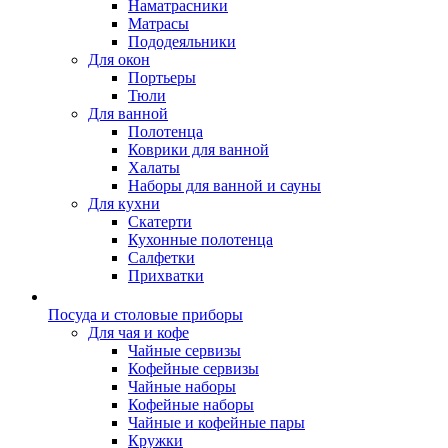
Наматрасники
Матрасы
Пододеяльники
Для окон
Портьеры
Тюли
Для ванной
Полотенца
Коврики для ванной
Халаты
Наборы для ванной и сауны
Для кухни
Скатерти
Кухонные полотенца
Салфетки
Прихватки
Посуда и столовые приборы
Для чая и кофе
Чайные сервизы
Кофейные сервизы
Чайные наборы
Кофейные наборы
Чайные и кофейные пары
Кружки