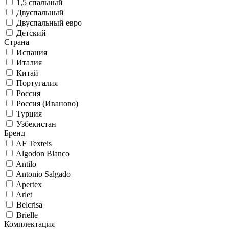
1,5 спальный
Двуспальный
Двуспальный евро
Детский
Страна
Испания
Италия
Китай
Португалия
Россия
Россия (Иваново)
Турция
Узбекистан
Бренд
AF Texteis
Algodon Blanco
Antilo
Antonio Salgado
Apertex
Arlet
Belcrisa
Brielle
Комплектация