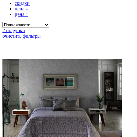
скидки
цена
↓
цена
↑
2 подушки
очистить фильтры