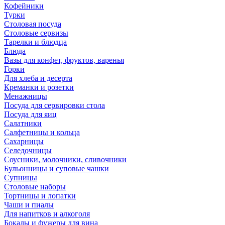
Кофейники
Турки
Столовая посуда
Столовые сервизы
Тарелки и блюдца
Блюда
Вазы для конфет, фруктов, варенья
Горки
Для хлеба и десерта
Креманки и розетки
Менажницы
Посуда для сервировки стола
Посуда для яиц
Салатники
Салфетницы и кольца
Сахарницы
Селедочницы
Соусники, молочники, сливочники
Бульонницы и суповые чашки
Супницы
Столовые наборы
Тортницы и лопатки
Чаши и пиалы
Для напитков и алкоголя
Бокалы и фужеры для вина