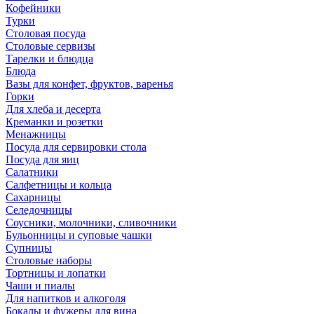
Кофейники
Турки
Столовая посуда
Столовые сервизы
Тарелки и блюдца
Блюда
Вазы для конфет, фруктов, варенья
Горки
Для хлеба и десерта
Креманки и розетки
Менажницы
Посуда для сервировки стола
Посуда для яиц
Салатники
Салфетницы и кольца
Сахарницы
Селедочницы
Соусники, молочники, сливочники
Бульонницы и суповые чашки
Супницы
Столовые наборы
Тортницы и лопатки
Чаши и пиалы
Для напитков и алкоголя
Бокалы и фужеры для вина