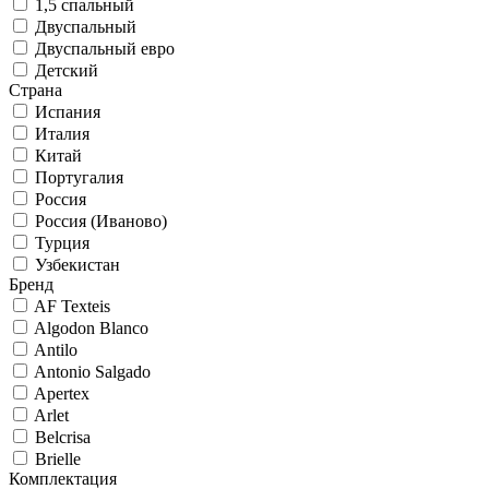
1,5 спальный
Двуспальный
Двуспальный евро
Детский
Страна
Испания
Италия
Китай
Португалия
Россия
Россия (Иваново)
Турция
Узбекистан
Бренд
AF Texteis
Algodon Blanco
Antilo
Antonio Salgado
Apertex
Arlet
Belcrisa
Brielle
Комплектация