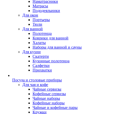
Наматрасники
Матрасы
Пододеяльники
Для окон
Портьеры
Тюли
Для ванной
Полотенца
Коврики для ванной
Халаты
Наборы для ванной и сауны
Для кухни
Скатерти
Кухонные полотенца
Салфетки
Прихватки
Посуда и столовые приборы
Для чая и кофе
Чайные сервизы
Кофейные сервизы
Чайные наборы
Кофейные наборы
Чайные и кофейные пары
Кружки