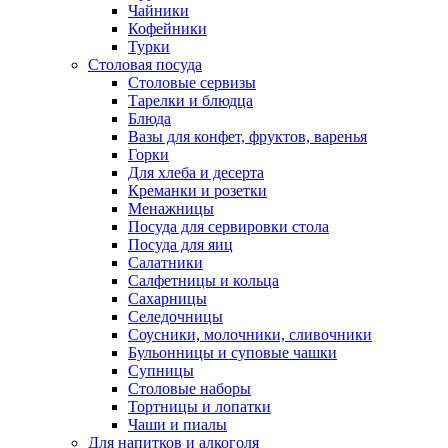
Чайники
Кофейники
Турки
Столовая посуда
Столовые сервизы
Тарелки и блюдца
Блюда
Вазы для конфет, фруктов, варенья
Горки
Для хлеба и десерта
Креманки и розетки
Менажницы
Посуда для сервировки стола
Посуда для яиц
Салатники
Салфетницы и кольца
Сахарницы
Селедочницы
Соусники, молочники, сливочники
Бульонницы и суповые чашки
Супницы
Столовые наборы
Тортницы и лопатки
Чаши и пиалы
Для напитков и алкоголя