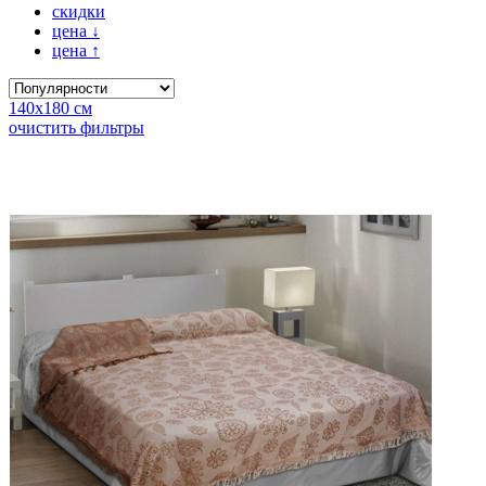
скидки
цена
↓
цена
↑
140х180 см
очистить фильтры