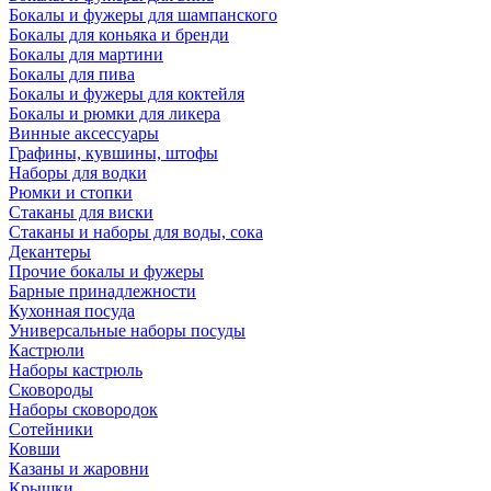
Бокалы и фужеры для шампанского
Бокалы для коньяка и бренди
Бокалы для мартини
Бокалы для пива
Бокалы и фужеры для коктейля
Бокалы и рюмки для ликера
Винные аксессуары
Графины, кувшины, штофы
Наборы для водки
Рюмки и стопки
Стаканы для виски
Стаканы и наборы для воды, сока
Декантеры
Прочие бокалы и фужеры
Барные принадлежности
Кухонная посуда
Универсальные наборы посуды
Кастрюли
Наборы кастрюль
Сковороды
Наборы сковородок
Сотейники
Ковши
Казаны и жаровни
Крышки