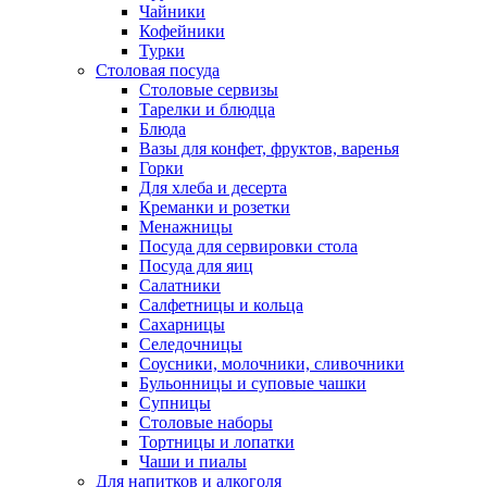
Чайники
Кофейники
Турки
Столовая посуда
Столовые сервизы
Тарелки и блюдца
Блюда
Вазы для конфет, фруктов, варенья
Горки
Для хлеба и десерта
Креманки и розетки
Менажницы
Посуда для сервировки стола
Посуда для яиц
Салатники
Салфетницы и кольца
Сахарницы
Селедочницы
Соусники, молочники, сливочники
Бульонницы и суповые чашки
Супницы
Столовые наборы
Тортницы и лопатки
Чаши и пиалы
Для напитков и алкоголя