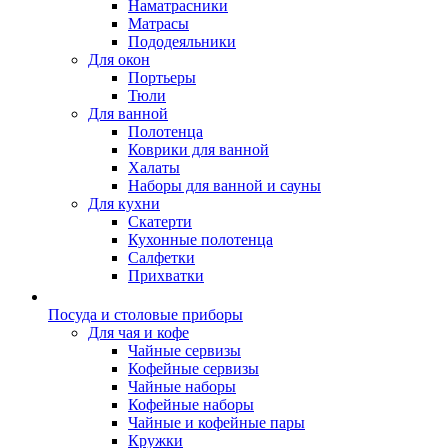
Наматрасники
Матрасы
Пододеяльники
Для окон
Портьеры
Тюли
Для ванной
Полотенца
Коврики для ванной
Халаты
Наборы для ванной и сауны
Для кухни
Скатерти
Кухонные полотенца
Салфетки
Прихватки
Посуда и столовые приборы
Для чая и кофе
Чайные сервизы
Кофейные сервизы
Чайные наборы
Кофейные наборы
Чайные и кофейные пары
Кружки