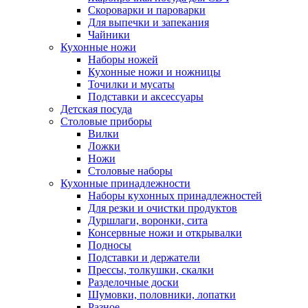
Скороварки и пароварки
Для выпечки и запекания
Чайники
Кухонные ножи
Наборы ножей
Кухонные ножи и ножницы
Точилки и мусаты
Подставки и аксессуары
Детская посуда
Столовые приборы
Вилки
Ложки
Ножи
Столовые наборы
Кухонные принадлежности
Наборы кухонных принадлежностей
Для резки и очистки продуктов
Дуршлаги, воронки, сита
Консервные ножи и открывалки
Подносы
Подставки и держатели
Прессы, толкушки, скалки
Разделочные доски
Шумовки, половники, лопатки
Разное