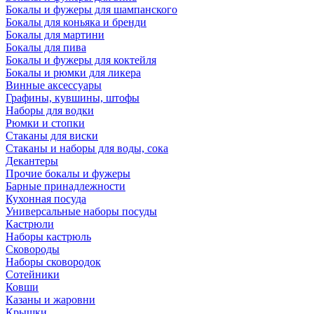
Бокалы и фужеры для шампанского
Бокалы для коньяка и бренди
Бокалы для мартини
Бокалы для пива
Бокалы и фужеры для коктейля
Бокалы и рюмки для ликера
Винные аксессуары
Графины, кувшины, штофы
Наборы для водки
Рюмки и стопки
Стаканы для виски
Стаканы и наборы для воды, сока
Декантеры
Прочие бокалы и фужеры
Барные принадлежности
Кухонная посуда
Универсальные наборы посуды
Кастрюли
Наборы кастрюль
Сковороды
Наборы сковородок
Сотейники
Ковши
Казаны и жаровни
Крышки