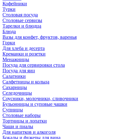
Кофейники
Турки
Столовая посуда
Столовые сервизы
Тарелки и блюдца
Блюда
Вазы для конфет, фруктов, варенья
Горки
Для хлеба и десерта
Креманки и розетки
Менажницы
Посуда для сервировки стола
Посуда для яиц
Салатники
Салфетницы и кольца
Сахарницы
Селедочницы
Соусники, молочники, сливочники
Бульонницы и суповые чашки
Супницы
Столовые наборы
Тортницы и лопатки
Чаши и пиалы
Для напитков и алкоголя
Бокалы и фужеры для вина