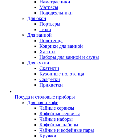
Наматрасники
Матрасы
Пододеяльники
Для окон
Портьеры
Тюли
Для ванной
Полотенца
Коврики для ванной
Халаты
Наборы для ванной и сауны
Для кухни
Скатерти
Кухонные полотенца
Салфетки
Прихватки
Посуда и столовые приборы
Для чая и кофе
Чайные сервизы
Кофейные сервизы
Чайные наборы
Кофейные наборы
Чайные и кофейные пары
Кружки