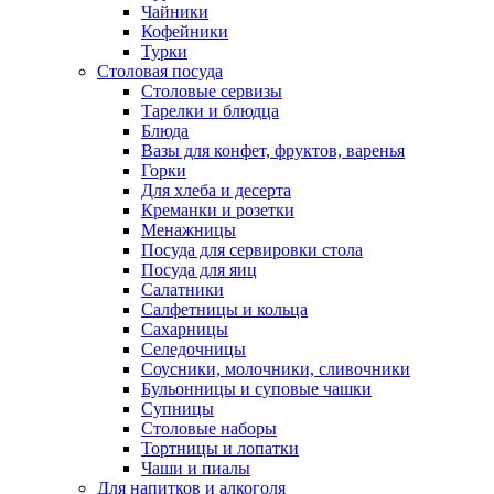
Чайники
Кофейники
Турки
Столовая посуда
Столовые сервизы
Тарелки и блюдца
Блюда
Вазы для конфет, фруктов, варенья
Горки
Для хлеба и десерта
Креманки и розетки
Менажницы
Посуда для сервировки стола
Посуда для яиц
Салатники
Салфетницы и кольца
Сахарницы
Селедочницы
Соусники, молочники, сливочники
Бульонницы и суповые чашки
Супницы
Столовые наборы
Тортницы и лопатки
Чаши и пиалы
Для напитков и алкоголя