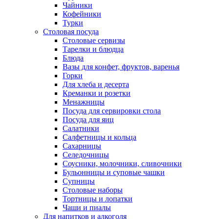
Чайники
Кофейники
Турки
Столовая посуда
Столовые сервизы
Тарелки и блюдца
Блюда
Вазы для конфет, фруктов, варенья
Горки
Для хлеба и десерта
Креманки и розетки
Менажницы
Посуда для сервировки стола
Посуда для яиц
Салатники
Салфетницы и кольца
Сахарницы
Селедочницы
Соусники, молочники, сливочники
Бульонницы и суповые чашки
Супницы
Столовые наборы
Тортницы и лопатки
Чаши и пиалы
Для напитков и алкоголя