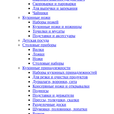
Скороварки и пароварки
Для выпечки и запекания
Чайники
Кухонные ножи
Наборы ножей
Кухонные ножи и ножницы
Точилки и мусаты
Подставки и аксессуары
Детская посуда
Столовые приборы
Вилки
Ложки
Ножи
Столовые наборы
Кухонные принадлежности
Наборы кухонных принадлежностей
Для резки и очистки продуктов
Дуршлаги, воронки, сита
Консервные ножи и открывалки
Подносы
Подставки и держатели
Прессы, толкушки, скалки
Разделочные доски
Шумовки, половники, лопатки
Разное