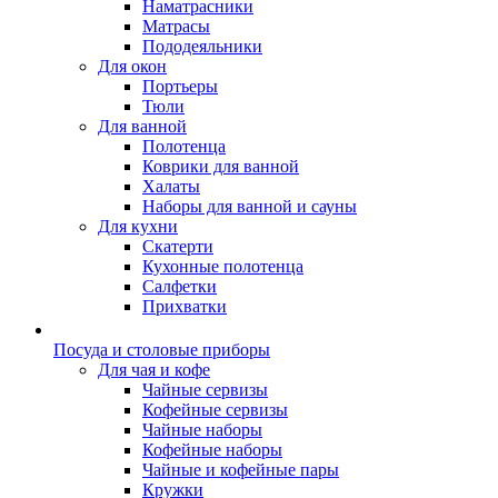
Наматрасники
Матрасы
Пододеяльники
Для окон
Портьеры
Тюли
Для ванной
Полотенца
Коврики для ванной
Халаты
Наборы для ванной и сауны
Для кухни
Скатерти
Кухонные полотенца
Салфетки
Прихватки
Посуда и столовые приборы
Для чая и кофе
Чайные сервизы
Кофейные сервизы
Чайные наборы
Кофейные наборы
Чайные и кофейные пары
Кружки