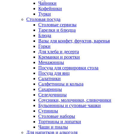
Чайники
Кофейники
Турки
Столовая посуда
Столовые сервизы
Тарелки и блюдца
Блюда
Вазы для конфет, фруктов, варенья
Горки
Для хлеба и десерта
Креманки и розетки
Менажницы
Посуда для сервировки стола
Посуда для яиц
Салатники
Салфетницы и кольца
Сахарницы
Селедочницы
Соусники, молочники, сливочники
Бульонницы и суповые чашки
Супницы
Столовые наборы
Тортницы и лопатки
Чаши и пиалы
Для напитков и алкоголя