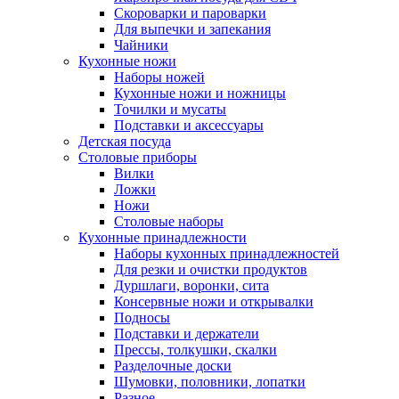
Скороварки и пароварки
Для выпечки и запекания
Чайники
Кухонные ножи
Наборы ножей
Кухонные ножи и ножницы
Точилки и мусаты
Подставки и аксессуары
Детская посуда
Столовые приборы
Вилки
Ложки
Ножи
Столовые наборы
Кухонные принадлежности
Наборы кухонных принадлежностей
Для резки и очистки продуктов
Дуршлаги, воронки, сита
Консервные ножи и открывалки
Подносы
Подставки и держатели
Прессы, толкушки, скалки
Разделочные доски
Шумовки, половники, лопатки
Разное