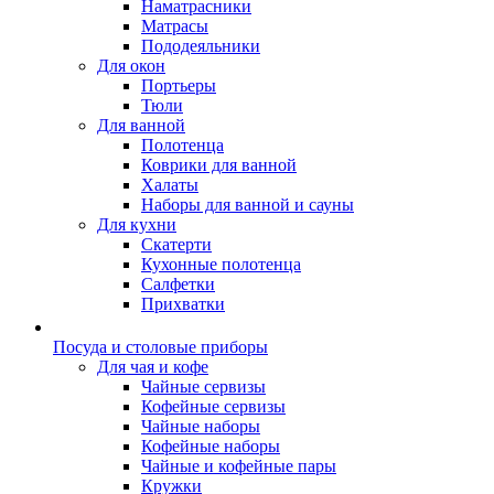
Наматрасники
Матрасы
Пододеяльники
Для окон
Портьеры
Тюли
Для ванной
Полотенца
Коврики для ванной
Халаты
Наборы для ванной и сауны
Для кухни
Скатерти
Кухонные полотенца
Салфетки
Прихватки
Посуда и столовые приборы
Для чая и кофе
Чайные сервизы
Кофейные сервизы
Чайные наборы
Кофейные наборы
Чайные и кофейные пары
Кружки