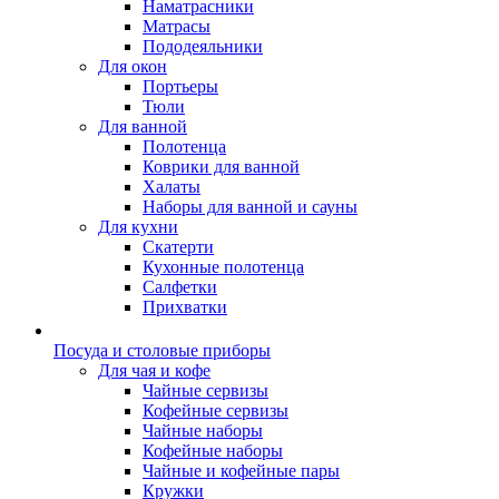
Наматрасники
Матрасы
Пододеяльники
Для окон
Портьеры
Тюли
Для ванной
Полотенца
Коврики для ванной
Халаты
Наборы для ванной и сауны
Для кухни
Скатерти
Кухонные полотенца
Салфетки
Прихватки
Посуда и столовые приборы
Для чая и кофе
Чайные сервизы
Кофейные сервизы
Чайные наборы
Кофейные наборы
Чайные и кофейные пары
Кружки