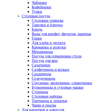
Чайники
Кофейники
Турки
Столовая посуда
Столовые сервизы
Тарелки и блюдца
Блюда
Вазы для конфет, фруктов, варенья
Горки
Для хлеба и десерта
Креманки и розетки
Менажницы
Посуда для сервировки стола
Посуда для яиц
Салатники
Салфетницы и кольца
Сахарницы
Селедочницы
Соусники, молочники, сливочники
Бульонницы и суповые чашки
Супницы
Столовые наборы
Тортницы и лопатки
Чаши и пиалы
Для напитков и алкоголя