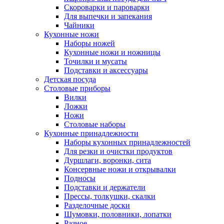
Скороварки и пароварки
Для выпечки и запекания
Чайники
Кухонные ножи
Наборы ножей
Кухонные ножи и ножницы
Точилки и мусаты
Подставки и аксессуары
Детская посуда
Столовые приборы
Вилки
Ложки
Ножи
Столовые наборы
Кухонные принадлежности
Наборы кухонных принадлежностей
Для резки и очистки продуктов
Дуршлаги, воронки, сита
Консервные ножи и открывалки
Подносы
Подставки и держатели
Прессы, толкушки, скалки
Разделочные доски
Шумовки, половники, лопатки
Разное